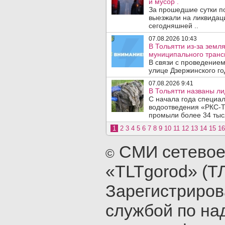
и мусор .
За прошедшие сутки п
выезжали на ликвидаци
сегодняшней ..
07.08.2026 10:43
В Тольятти из-за зем
муниципального транс
В связи с проведением
улице Дзержинского го
07.08.2026 9:41
В Тольятти названы л
С начала года специа
водоотведения «РКС-Т
промыли более 34 тыся
1
2
3
4
5
6
7
8
9
10
11
12
13
14
15
16
СМИ сетевое
©
«TLTgorod» (Т
Зарегистриро
службой по на