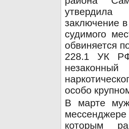
района Сам
утвердила 
заключение в
судимого мес
обвиняется по ч
228.1 УК Р
незако
наркотичес
особо крупно
В марте муж
мессенджер
которым ра