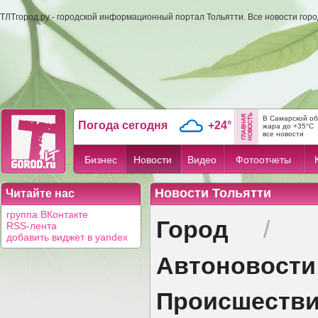
ТЛТгород.ру - городской информационный портал Тольятти. Все новости гор
В Самарской об
Погода сегодня
+24°
жара до +35°C
все новости
Бизнес
Новости
Видео
Фотоотчеты
Новости Тольятти
Читайте нас
группа ВКонтакте
Город
/
RSS-лента
добавить виджет в yandex
Автоновости
Происшеств