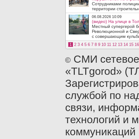
Сотрудниками полиции
территории строительн
06.08.2026 10:09
(видео) На улице в То
Местный супергерой бе
Революционной и Свер
с совершающим кульби
1
2
3
4
5
6
7
8
9
10
11
12
13
14
15
16
СМИ сетевое
©
«TLTgorod» (Т
Зарегистриро
службой по на
связи, инфор
технологий и 
коммуникаций 