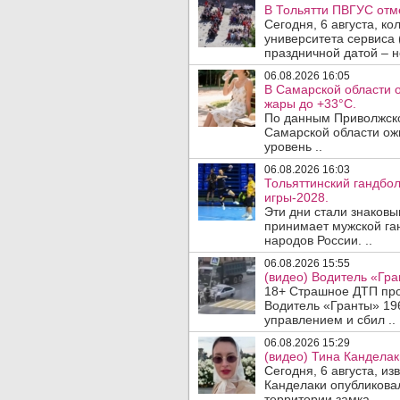
В Тольятти ПВГУС отм
Сегодня, 6 августа, к
университета сервиса 
праздничной датой – н
06.08.2026 16:05
В Самарской области 
жары до +33°C.
По данным Приволжско
Самарской области ож
уровень ..
06.08.2026 16:03
Тольяттинский гандбол
игры-2028.
Эти дни стали знаковы
принимает мужской га
народов России. ..
06.08.2026 15:55
(видео) Водитель «Гра
18+ Страшное ДТП прои
Водитель «Гранты» 19
управлением и сбил ..
06.08.2026 15:29
(видео) Тина Канделак
Сегодня, 6 августа, и
Канделаки опубликовал
территории замка ..