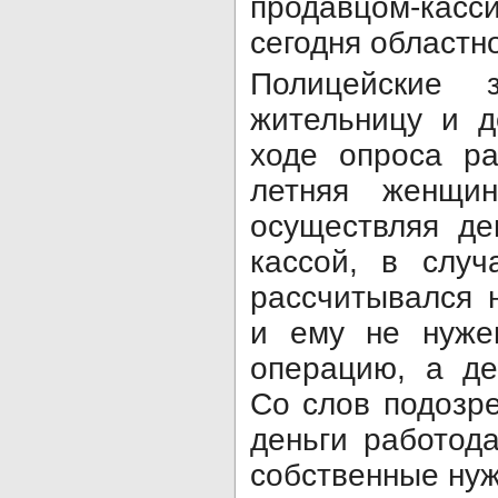
продавцом-кас
сегодня областно
Полицейские 
жительницу и д
ходе опроса р
летняя женщин
осуществляя д
кассой, в случ
рассчитывался 
и ему не нуже
операцию, а де
Со слов подозр
деньги работод
собственные ну