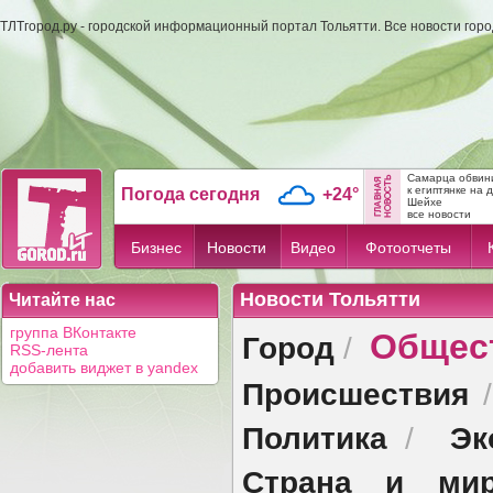
ТЛТгород.ру - городской информационный портал Тольятти. Все новости гор
Самарца обвини
к египтянке на 
Погода сегодня
+24°
Шейхе
все новости
Бизнес
Новости
Видео
Фотоотчеты
Новости Тольятти
Читайте нас
Общес
группа ВКонтакте
Город
/
RSS-лента
добавить виджет в yandex
Происшествия
Политика
Эк
/
Страна и ми