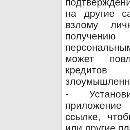
подтвержден
на другие с
взлому лич
получен
персональ
может пов
кредито
злоумышленн
- Установ
приложени
ссылке, что
или другие пл