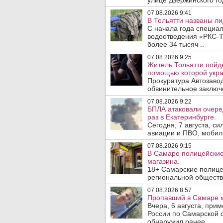
улице Дзержинского го
07.08.2026 9:41
В Тольятти названы л
С начала года специа
водоотведения «РКС-Т
более 34 тысяч ..
07.08.2026 9:25
Житель Тольятти пойде
помощью которой укра
Прокуратура Автозавод
обвинительное заключе
07.08.2026 9:22
БПЛА атаковали очеред
раз в Екатеринбурге.
Сегодня, 7 августа, с
авиации и ПВО, мобил
07.08.2026 9:15
В Самаре полицейские 
магазина.
18+ Самарские полице
региональной обществ
07.08.2026 8:57
Пропавший в Самаре м
Вчера, 6 августа, при
России по Самарской 
обнаружил ранее ..