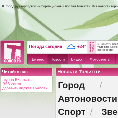
ТЛТгород.ру - городской информационный портал Тольятти. Все новости гор
В Тольятти пен
Погода сегодня
+24°
телефонных мо
все новости
Бизнес
Новости
Видео
Фотоотчеты
Новости Тольятти
Читайте нас
группа ВКонтакте
Город
/
RSS-лента
добавить виджет в yandex
Автоновости
Спорт
Зв
/