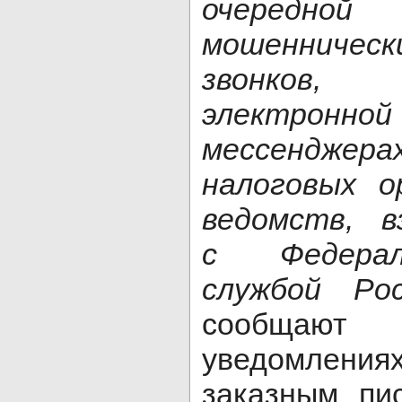
очередн
мошенниче
звонков,
электрон
мессенджера
налоговых о
ведомств, в
с Федерал
службой Рос
сообщают
уведомлени
заказным пи