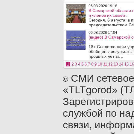
06.08.2026 19:18
В Самарской области 
и членов их семей .
Сегодня, 6 августа, в
председательством Се
06.08.2026 17:04
(видео) В Самарской 
.
18+ Следственным упр
обобщены результаты 
прошлых лет за ..
1
2
3
4
5
6
7
8
9
10
11
12
13
14
15
16
СМИ сетевое
©
«TLTgorod» (Т
Зарегистриро
службой по на
связи, инфор