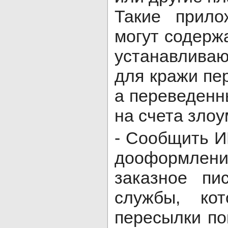
Такие прило
могут содерж
устанавлива
для кражи пе
а переведенн
на счета зло
- Сообщить 
дооформлен
заказное пи
службы, ко
пересылки п