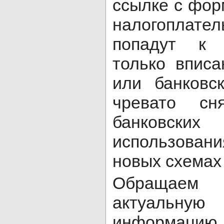
ссылке с фо
налогоплат
попадут к 
только впис
или банковс
чревато сн
банковск
использова
новых схемах
Обращаем 
актуальну
информаци