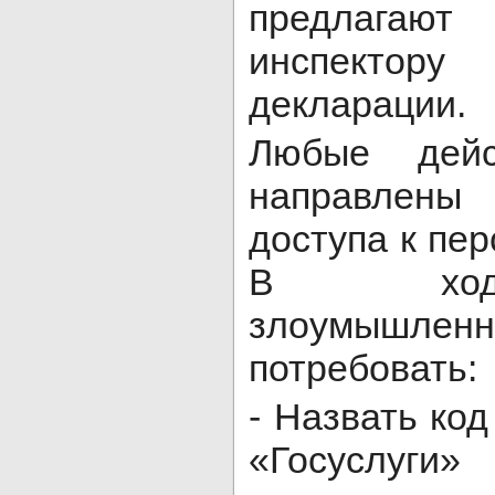
предлагают
инспекто
декларации.
Любые дейс
направлен
доступа к пе
В ход
злоумышл
потребовать:
- Назвать код
«Госусл