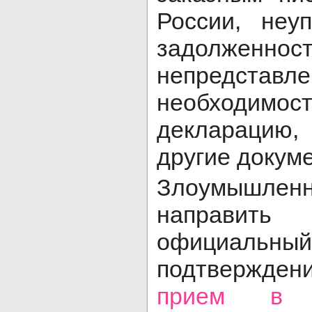
России, неу
задолженност
непредставл
необходи
декларацию
другие докум
Злоумышлен
направить
официаль
подтвержден
прием в и