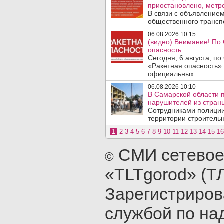
приостановлено, метро
В связи с объявление
общественного трансп
06.08.2026 10:15
(видео) Внимание! По
опасность.
Сегодня, 6 августа, п
«Ракетная опасность».
официальных ..
06.08.2026 10:10
В Самарской области 
нарушителей из стран
Сотрудниками полиции
территории строительн
1
2
3
4
5
6
7
8
9
10
11
12
13
14
15
16
СМИ сетевое
©
«TLTgorod» (Т
Зарегистриро
службой по на