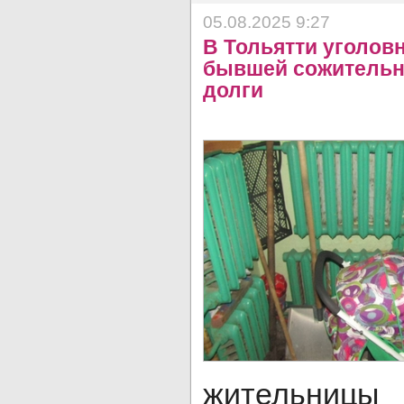
05.08.2025 9:27
В Тольятти уголов
бывшей сожительн
долги
жительн