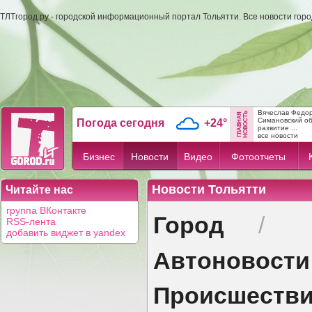
ТЛТгород.ру - городской информационный портал Тольятти. Все новости гор
Вячеслав Федо
Симановский об
Погода сегодня
+24°
развитие ...
все новости
Бизнес
Новости
Видео
Фотоотчеты
Новости Тольятти
Читайте нас
группа ВКонтакте
Город
/
RSS-лента
добавить виджет в yandex
Автоновости
Происшеств