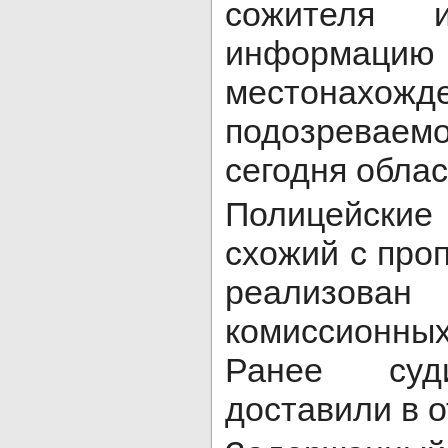
сожителя и
информаци
местонахожд
подозреваем
сегодня облас
Полицейски
схожий с про
реализован
комиссионн
Ранее суд
доставили в о