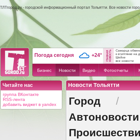
ТЛТгород.ру - городской информационный портал Тольятти. Все новости гор
Самарца обвини
к египтянке на 
Погода сегодня
+24°
Шейхе
все новости
Бизнес
Новости
Видео
Фотоотчеты
Новости Тольятти
Читайте нас
группа ВКонтакте
Город
/
RSS-лента
добавить виджет в yandex
Автоновости
Происшеств