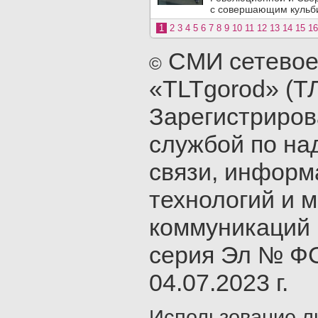
с совершающим кульби
1
2
3
4
5
6
7
8
9
10
11
12
13
14
15
16
СМИ сетевое
©
«TLTgorod» (Т
Зарегистриро
службой по на
связи, инфор
технологий и 
коммуникаций 
серия Эл № ФС
04.07.2023 г.
Использование л