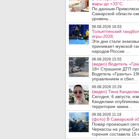
жары до +33°C.
По данным Приволжско
Самарской области ож
уровень ..
06.08.2026 16:03
Тольяттинский гандбол
игры-2028.
Эти дни стали знаковы
принимает мужской га
народов России. ..
06.08.2026 15:55
(видео) Водитель «Гра
18+ Страшное ДТП прои
Водитель «Гранты» 19
управлением и сбил ..
06.08.2026 15:29
(видео) Тина Канделак
Сегодня, 6 августа, и
Канделаки опубликовал
территории замка ..
06.08.2026 11:19
(фото) В Самарской об
Пожар произошел сегодн
Черкассы на улице Се
горения составила 15 