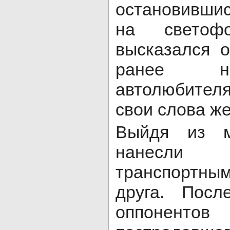
остановивши
на светофо
высказался 
ранее н
автолюбите
свои слова ж
Выйдя из м
нанесли 
транспортны
друга. Пос
оппонен