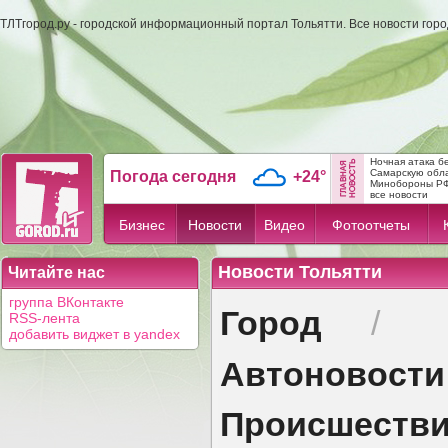
ТЛТгород.ру - городской информационный портал Тольятти. Все новости гор
Ночная атака б
Самарскую обл
Погода сегодня
+24°
Минобороны Р
все новости
Бизнес
Новости
Видео
Фотоотчеты
Новости Тольятти
Читайте нас
группа ВКонтакте
Город
/
RSS-лента
добавить виджет в yandex
Автоновости
Происшеств