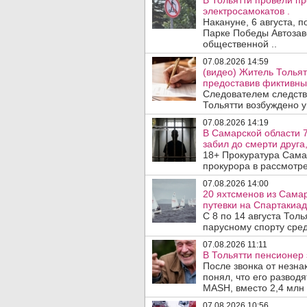
В Тольятти провели п
электросамокатов .
Накануне, 6 августа, 
Парке Победы Автозав
общественной ..
07.08.2026 14:59
(видео) Житель Тольят
предоставив фиктивны
Следователем следств
Тольятти возбуждено у
07.08.2026 14:19
В Самарской области 7
забил до смерти друга,
18+ Прокуратура Сама
прокурора в рассмотр
07.08.2026 14:00
20 яхтсменов из Сама
путевки на Спартакиад
С 8 по 14 августа Тол
парусному спорту сред
07.08.2026 11:11
В Тольятти пенсионер
После звонка от незна
понял, что его развод
MASH, вместо 2,4 млн 
07.08.2026 10:56