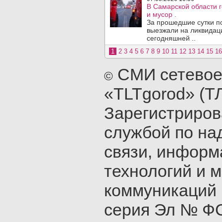
В Самарской области г
и мусор .
За прошедшие сутки п
выезжали на ликвидаци
сегодняшней ..
1
2
3
4
5
6
7
8
9
10
11
12
13
14
15
16
СМИ сетевое
©
«TLTgorod» (Т
Зарегистриро
службой по на
связи, инфор
технологий и 
коммуникаций 
серия Эл № ФС