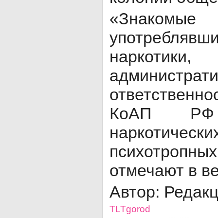
«Знакомые
употреблявши
наркотики,
администрат
ответственнос
КоАП РФ 
наркотичес
психотропн
отмечают в в
Автор: Редак
TLTgorod