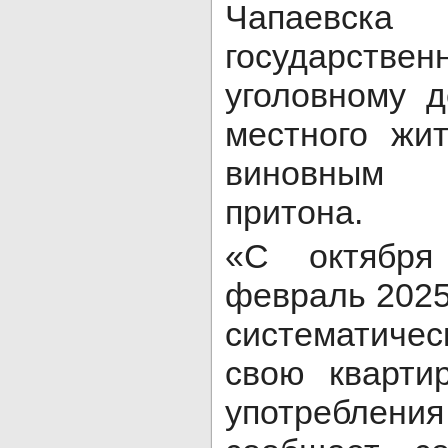
Чапаевск
государствен
уголовному 
местного жи
виновным 
притона.
«С октября
февраль 2025
систематиче
свою кварти
употреблени