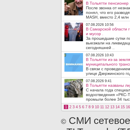
В Тольятти пенсионер
После звонка от незна
понял, что его развод
MASH, вместо 2,4 млн 
07.08.2026 10:56
В Самарской области г
и мусор .
За прошедшие сутки п
выезжали на ликвидаци
сегодняшней ..
07.08.2026 10:43
В Тольятти из-за зем
муниципального транс
В связи с проведением
улице Дзержинского го
07.08.2026 9:41
В Тольятти названы л
С начала года специа
водоотведения «РКС-Т
промыли более 34 тыся
1
2
3
4
5
6
7
8
9
10
11
12
13
14
15
16
СМИ сетевое
©