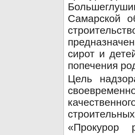
Большеглуш
Самарской о
строител
предназначе
сирот и дете
попечения ро
Цель надзор
своевр
качественн
строительных
«Прокурор