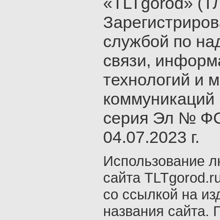
«TLTgorod» (Т
Зарегистриро
службой по на
связи, инфор
технологий и 
коммуникаций 
серия Эл № ФС
04.07.2023 г.
Использование л
сайта TLTgorod.r
со ссылкой на из
названия сайта. 