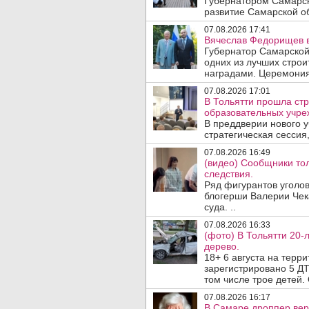
Губернатором Самарск
развитие Самарской об
07.08.2026 17:41
Вячеслав Федорищев в
Губернатор Самарской
одних из лучших стро
наградами. Церемония
07.08.2026 17:01
В Тольятти прошла стр
образовательных учре
В преддверии нового у
стратегическая сессия,
07.08.2026 16:49
(видео) Сообщники тол
следствия.
Ряд фигурантов уголов
блогерши Валерии Чека
суда. ..
07.08.2026 16:33
(фото) В Тольятти 20-
дерево.
18+ 6 августа на терр
зарегистрировано 5 ДТ
том числе трое детей. 
07.08.2026 16:17
В Самаре дроппер вер