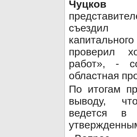
Чуцков
со
представите
съездил
капитального
проверил х
работ», - с
областная пр
По итогам п
выводу, чт
ведется в 
утвержденным