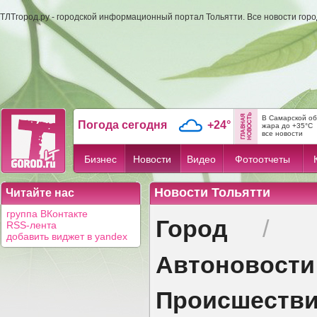
ТЛТгород.ру - городской информационный портал Тольятти. Все новости гор
В Самарской об
Погода сегодня
+24°
жара до +35°C
все новости
Бизнес
Новости
Видео
Фотоотчеты
Новости Тольятти
Читайте нас
группа ВКонтакте
Город
/
RSS-лента
добавить виджет в yandex
Автоновости
Происшеств