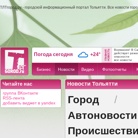
ТЛТгород.ру - городской информационный портал Тольятти. Все новости гор
Внимание! В С
действует режи
Погода сегодня
+24°
опасности
все новости
Бизнес
Новости
Видео
Фотоотчеты
Новости Тольятти
Читайте нас
группа ВКонтакте
Город
/
RSS-лента
добавить виджет в yandex
Автоновости
Происшеств