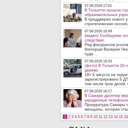
07.08.2026 17:01
В Тольятти прошла стр
образовательных учре
В преддверии нового у
стратегическая сессия,
07.08.2026 16:49
(видео) Сообщники тол
следствия.
Ряд фигурантов уголов
блогерши Валерии Чека
суда. ..
07.08.2026 16:33
(фото) В Тольятти 20-
дерево.
18+ 6 августа на терр
зарегистрировано 5 ДТ
том числе трое детей. 
07.08.2026 16:17
В Самаре дроппер вер
украденные телефонн
Прокуратура Самары ч
женщины, которая ста
1
2
3
4
5
6
7
8
9
10
11
12
13
14
15
16