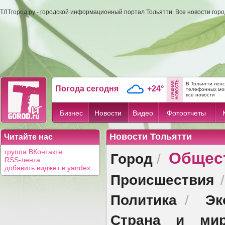
ТЛТгород.ру - городской информационный портал Тольятти. Все новости гор
В Тольятти пен
Погода сегодня
+24°
телефонных мо
все новости
Бизнес
Новости
Видео
Фотоотчеты
Новости Тольятти
Читайте нас
Общес
группа ВКонтакте
Город
/
RSS-лента
добавить виджет в yandex
Происшествия
Политика
Эк
/
Страна и ми