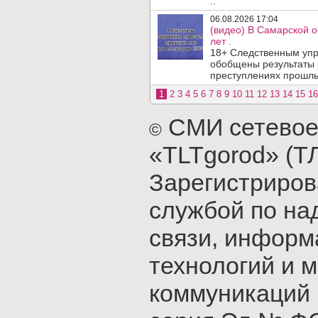
..
06.08.2026 17:04
(видео) В Самарской 
лет .
18+ Следственным упр
обобщены результаты 
преступлениях прошлых
1
2
3
4
5
6
7
8
9
10
11
12
13
14
15
16
СМИ сетевое
©
«TLTgorod» (Т
Зарегистриро
службой по на
связи, инфор
технологий и 
коммуникаций 