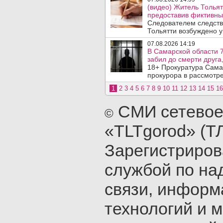
(видео) Житель Тольят
предоставив фиктивны
Следователем следств
Тольятти возбуждено у
07.08.2026 14:19
В Самарской области 7
забил до смерти друга,
18+ Прокуратура Сама
прокурора в рассмотр
1
2
3
4
5
6
7
8
9
10
11
12
13
14
15
16
СМИ сетевое
©
«TLTgorod» (Т
Зарегистриро
службой по на
связи, инфор
технологий и 