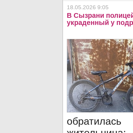
18.05.2026 9:05
В Сызрани полице
украденный у подр
обратил
жительница