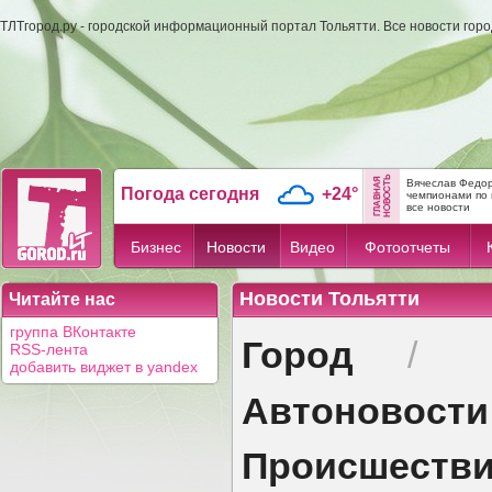
ТЛТгород.ру - городской информационный портал Тольятти. Все новости гор
Вячеслав Федор
Погода сегодня
+24°
чемпионами по 
все новости
Бизнес
Новости
Видео
Фотоотчеты
Новости Тольятти
Читайте нас
группа ВКонтакте
Город
/
RSS-лента
добавить виджет в yandex
Автоновости
Происшеств