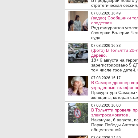
В преддверии нового у
стратегическая сессия,
07.08.2026 16:49
(видео) Сообщники тол
следствия.
Ряд фигурантов уголов
блогерши Валерии Чека
суда. ..
07.08.2026 16:33
(фото) В Тольятти 20-
дерево.
18+ 6 августа на терр
зарегистрировано 5 ДТ
том числе трое детей. 
07.08.2026 16:17
В Самаре дроппер вер
украденные телефонн
Прокуратура Самары ч
женщины, которая ста
07.08.2026 16:00
В Тольятти провели п
электросамокатов .
Накануне, 6 августа, 
Парке Победы Автозав
общественной ..
07.08.2026 14:59