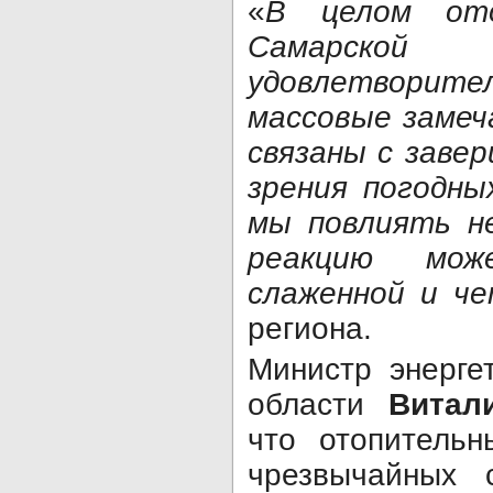
«
В целом ото
Самарской
удовлетворите
массовые замеч
связаны с заве
зрения погодны
мы повлиять н
реакцию мож
слаженной и че
региона.
Министр энерге
области
Витал
что отопительн
чрезвычайных 