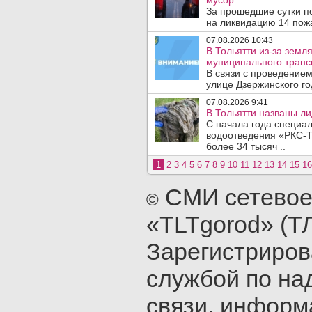
мусор .
За прошедшие сутки п
на ликвидацию 14 пожа
07.08.2026 10:43
В Тольятти из-за зем
муниципального транс
В связи с проведением
улице Дзержинского го
07.08.2026 9:41
В Тольятти названы л
С начала года специа
водоотведения «РКС-Т
более 34 тысяч ..
1
2
3
4
5
6
7
8
9
10
11
12
13
14
15
16
СМИ сетевое
©
«TLTgorod» (Т
Зарегистриро
службой по на
связи, инфор