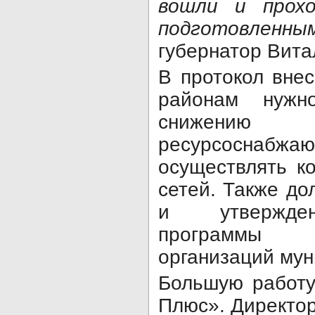
вошли и прох
подготовленны
губернатор Вит
В протокол вне
районам нуж
снижению
ресурсоснабж
осуществлять к
сетей. Также д
и утвержден
программы р
организаций мун
Большую работу
Плюс». Директо