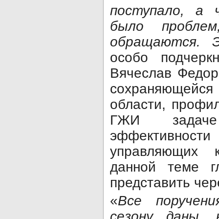
поступало, а
было пробле
обращаются. 
особо подчеркн
Вячеслав Федор
сохраняющейся 
области, профи
ГЖИ задач
эффективно
управляющих 
данной теме г
представить чер
«
Все поручен
сезону даны, 