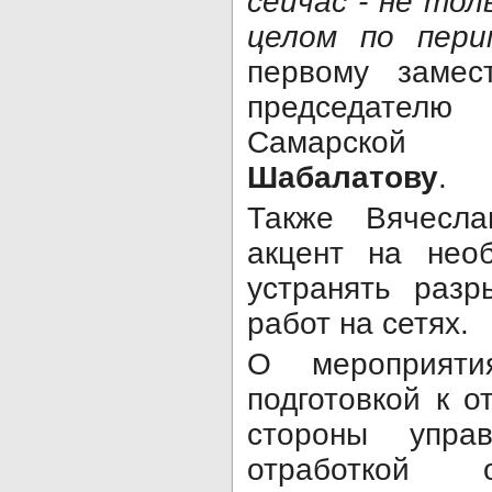
сейчас - не тол
целом по пери
первому замес
председате
Самарской
Шабалатову
.
Также Вячесл
акцент на необ
устранять разр
работ на сетях.
О мероприят
подготовкой к о
стороны управ
отработкой 