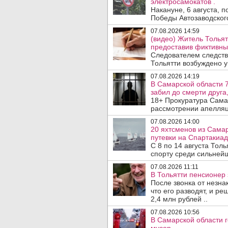
электросамокатов .
Накануне, 6 августа, 
Победы Автозаводског
07.08.2026 14:59
(видео) Житель Тольят
предоставив фиктивны
Следователем следств
Тольятти возбуждено у
07.08.2026 14:19
В Самарской области 7
забил до смерти друга,
18+ Прокуратура Сама
рассмотрении апелляц
07.08.2026 14:00
20 яхтсменов из Сама
путевки на Спартакиад
С 8 по 14 августа Тол
спорту среди сильнейш
07.08.2026 11:11
В Тольятти пенсионер
После звонка от незна
что его разводят, и р
2,4 млн рублей ..
07.08.2026 10:56
В Самарской области г