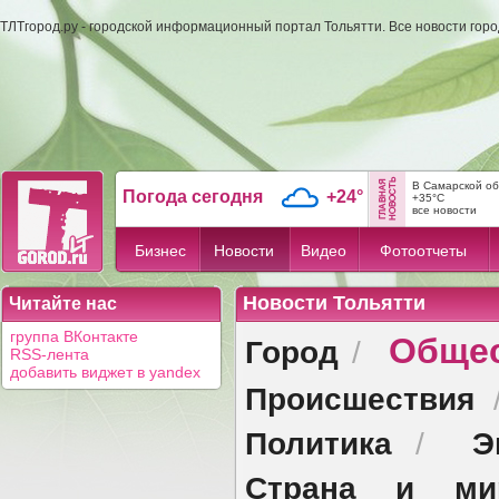
ТЛТгород.ру - городской информационный портал Тольятти. Все новости гор
В Самарской об
Погода сегодня
+24°
+35°C
все новости
Бизнес
Новости
Видео
Фотоотчеты
Новости Тольятти
Читайте нас
Обще
группа ВКонтакте
Город
/
RSS-лента
добавить виджет в yandex
Происшествия
Политика
Э
/
Страна и ми