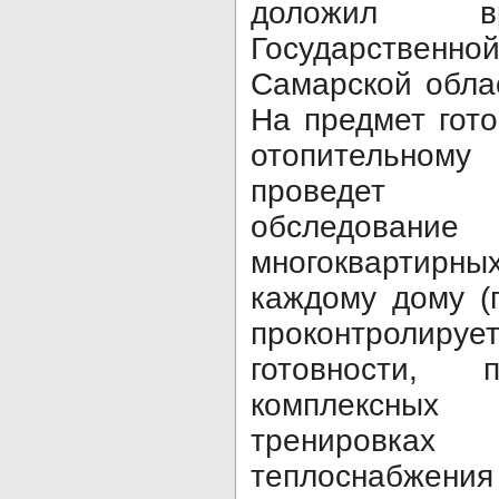
доложил вр
Государственно
Самарской обл
На предмет гот
отопительном
проведет п
обследован
многоквартирны
каждому дому (
проконтролируе
готовности,
комплексных
тренировк
теплоснабжения 