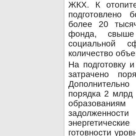
ЖКХ. К отопит
подготовлено б
более 20 тыся
фонда, свыш
социальной 
количество объе
На подготовку 
затрачено пор
Дополнительн
порядка 2 млрд
образовани
задолженно
энергетически
готовности уров