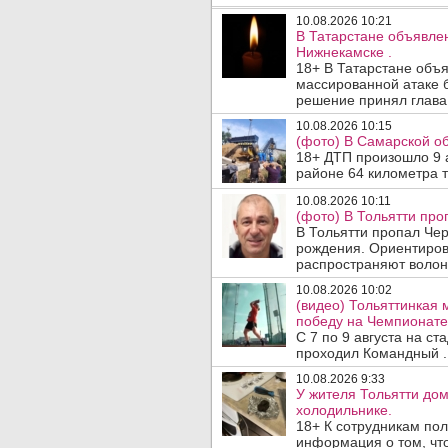
10.08.2026 10:21
В Татарстане объявле
Нижнекамске .
18+ В Татарстане объ
массированной атаке 
решение принял глава 
10.08.2026 10:15
(фото) В Самарской об
18+ ДТП произошло 9 а
районе 64 километра т
10.08.2026 10:11
(фото) В Тольятти про
В Тольятти пропал Че
рождения. Ориентиров
распространяют волон
10.08.2026 10:02
(видео) Тольяттинкая
победу на Чемпионате 
С 7 по 9 августа на с
проходил Командный .
10.08.2026 9:33
У жителя Тольятти до
холодильнике.
18+ К сотрудникам пол
информация о том, чт