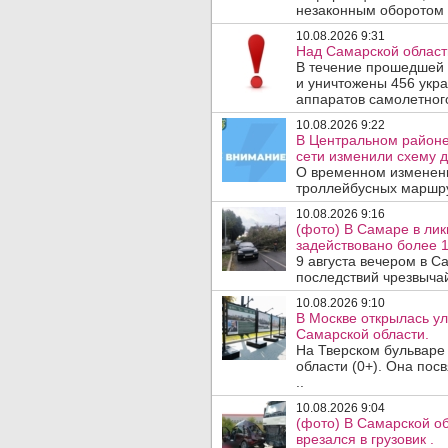
незаконным оборотом 
10.08.2026 9:31
Над Самарской област
В течение прошедшей
и уничтожены 456 укр
аппаратов самолетного
10.08.2026 9:22
В Центральном районе
сети изменили схему д
О временном изменен
троллейбусных маршру
10.08.2026 9:16
(фото) В Самаре в лик
задействовано более 
9 августа вечером в 
последствий чрезвычай
10.08.2026 9:10
В Москве открылась у
Самарской области.
На Тверском бульваре
области (0+). Она по
..
10.08.2026 9:04
(фото) В Самарской об
врезался в грузовик .