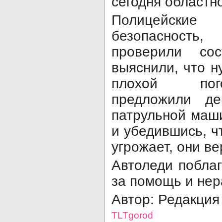
сегодня областно
Полицейск
безопасность
проверили со
выяснили, что н
плохой пог
предложили де
патрульной маш
и убедившись, ч
угрожает, они ве
Автоледи побла
за помощь и не
Автор: Редакция
TLTgorod