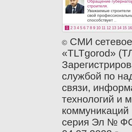
Обращение губернатор
строителя.
Уважаемые строители 
свой профессиональны
способствует ..
1
2
3
4
5
6
7
8
9
10
11
12
13
14
15
16
СМИ сетевое
©
«TLTgorod» (Т
Зарегистриро
службой по на
связи, инфор
технологий и 
коммуникаций 
серия Эл № ФС