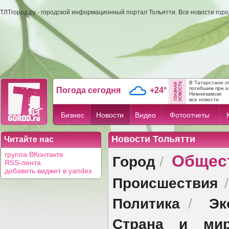
ТЛТгород.ру - городской информационный портал Тольятти. Все новости гор
В Татарстане о
погибшим при а
Погода сегодня
+24°
Нижнекамске
все новости
Бизнес
Новости
Видео
Фотоотчеты
Новости Тольятти
Читайте нас
Общес
группа ВКонтакте
Город
/
RSS-лента
добавить виджет в yandex
Происшествия
Политика
Эк
/
Страна и ми