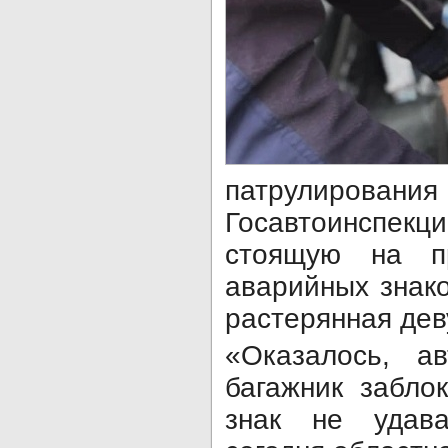
патрулиров
Госавтоинспекц
стоящую на п
аварийных знак
растерянная дев
«Оказалось, а
багажник забло
знак не удава