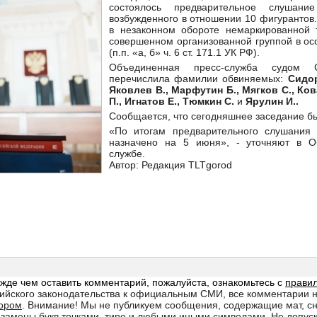
состоялось предварительное слушание
возбужденного в отношении 10 фигурантов
в незаконном обороте немаркированной 
совершенном организованной группой в ос
(п.п. «а, б» ч. 6 ст. 171.1 УК РФ).
Объединенная пресс-служба судом С
перечислила фамилии обвиняемых:
Сидор
Яковлев В., Марфутин Б., Мягков С., Ков
П., Игнатов Е., Тюмкин С.
и
Ярулин И..
Сообщается, что сегодняшнее заседание б
«По итогам предварительного слушания 
назначено на 5 июня», - уточняют в О
службе.
Автор: Редакция TLTgorod