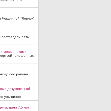
и Чекалиной (Лерчек)
х пострадали пять
ми мошенниками.
 жертвой телефонных
аводского района
вные документы об
о уголовное ..
уга, дали 7,5 лет