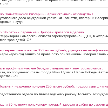
тели ..
ки тольяттинской блогерши Лерчек скрылись от следствия.
уголовного дела осужденной уроженки Тольятти, блогерши Валери
дствия и суда. ..
ти 20-летний парень на «Приоре» врезался в дерево.
а территории Самарской области зарегистрировано 5 ДТП, в которы
исле трое детей. Об ..
ер вернет пенсионерке 950 тысяч рублей, украденные телефонны
мары через суд защитила права пожилой женщины, которая стала
ели профилактические беседы с водителями электросамокатов .
уста, по поручению главы города Ильи Сухих в Парке Победы Автоз
ественной ..
Тольятти незаконно получил 250 тысяч рублей, предоставив фикти
едственного отдела по Автозаводскому району Тольятти возбужден
асти 70-летнему пенсионеру, который зарезал и забил до смерти др