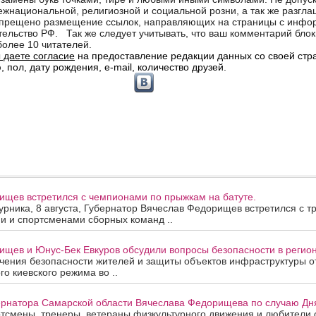
ищев встретился с чемпионами по прыжкам на батуте.
урника, 8 августа, Губернатор Вячеслав Федорищев встретился с т
и и спортсменами сборных команд ..
щев и Юнус-Бек Евкуров обсудили вопросы безопасности в регион
ения безопасности жителей и защиты объектов инфраструктуры от
го киевского режима во ..
рнатора Самарской области Вячеслава Федорищева по случаю Дня
смены, тренеры, ветераны физкультурного движения и любители с