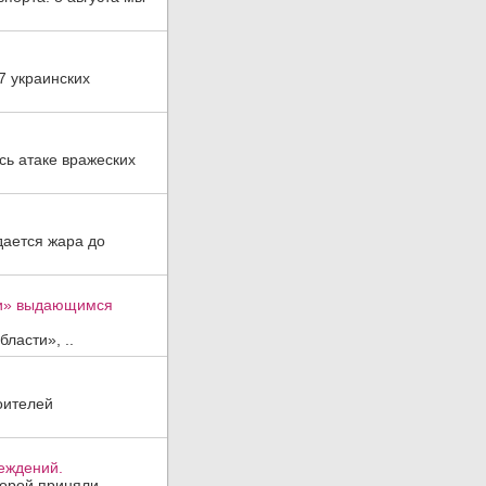
7 украинских
ь атаке вражеских
дается жара до
ти» выдающимся
ласти», ..
оителей
реждений.
торой приняли