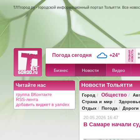
ТЛТгород.ру - городской информационный портал Тольятти. Все новос
В
Погода сегодня
+24°
в
Бизнес
Новости
Видео
Новости Тольятти
Читайте нас
Общество
Город
Ав
группа ВКонтакте
/
/
RSS-лента
Страна и мир
Здоровь
/
добавить виджет в yandex
Отдых
Погода
Дороги
/
/
20.05.2026 16:47
В Самаре начали су