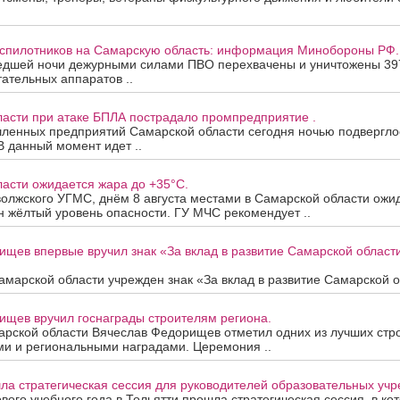
еспилотников на Самарскую область: информация Минобороны РФ.
едшей ночи дежурными силами ПВО перехвачены и уничтожены 39
ательных аппаратов ..
ласти при атаке БПЛА пострадало промпредприятие .
ленных предприятий Самарской области сегодня ночью подверглос
В данный момент идет ..
асти ожидается жара до +35°C.
олжского УГМС, днём 8 августа местами в Самарской области ожи
 жёлтый уровень опасности. ГУ МЧС рекомендует ..
ищев впервые вручил знак «За вклад в развитие Самарской облас
марской области учрежден знак «За вклад в развитие Самарской об
ищев вручил госнаграды строителям региона.
арской области Вячеслав Федорищев отметил одних из лучших стр
ми и региональными наградами. Церемония ..
ла стратегическая сессия для руководителей образовательных уч
вого учебного года в Тольятти прошла стратегическая сессия, в ко