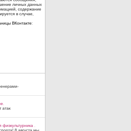
ренерами-
е.
 атак
 физкультурника .
порта! 8 августа мы