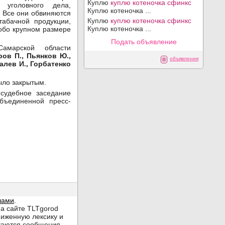
Куплю
куплю котеночка сфинкс
 уголовного дела,
Куплю котеночка ...
. Все они обвиняются
Куплю
куплю котеночка сфинкс
табачной продукции,
Куплю котеночка ...
обо крупном размере
Подать объявление
амарской области
ов П., Пьянков Ю.,
объявления
алев И., Горбатенко
ыло закрытым.
судебное заседание
бъединенной пресс-