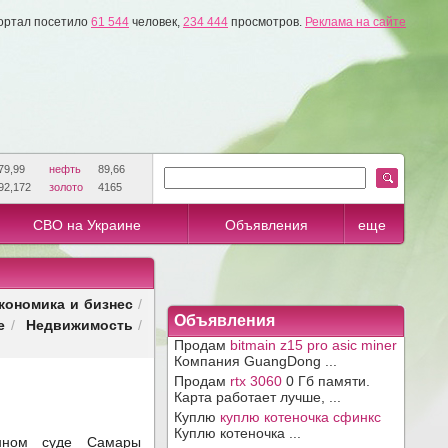
ортал посетило
61 544
человек,
234 444
просмотров.
Реклама на сайте
79,99
нефть
89,66
92,172
золото
4165
СВО на Украине
Объявления
еще
кономика и бизнес
/
Объявления
е
Недвижимость
/
/
Продам
bitmain z15 pro asic miner
Компания GuangDong ...
Продам
rtx 3060
0 Гб памяти.
Карта работает лучше, ...
Куплю
куплю котеночка сфинкс
Куплю котеночка ...
нном суде Самары