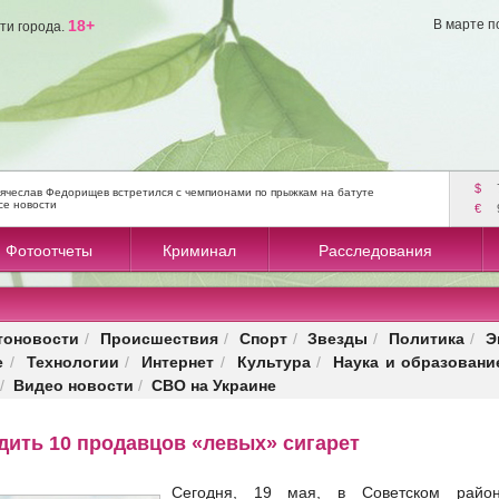
18+
В марте п
ти города.
$
ячеслав Федорищев встретился с чемпионами по прыжкам на батуте
се новости
€
Фотоотчеты
Криминал
Расследования
тоновости
Происшествия
Спорт
Звезды
Политика
Э
/
/
/
/
/
е
Технологии
Интернет
Культура
Наука и образовани
/
/
/
/
Видео новости
СВО на Украине
/
/
дить 10 продавцов «левых» сигарет
Сегодня, 19 мая, в Советском райо