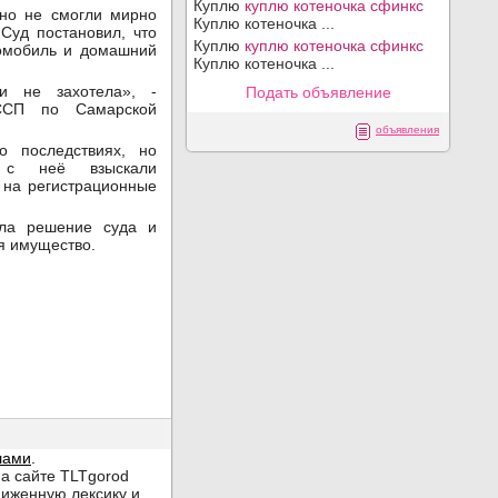
Куплю
куплю котеночка сфинкс
 но не смогли мирно
Куплю котеночка ...
Суд постановил, что
Куплю
куплю котеночка сфинкс
омобиль и домашний
Куплю котеночка ...
и не захотела», -
Подать объявление
ФССП по Самарской
объявления
о последствиях, но
 с неё взыскали
 на регистрационные
ла решение суда и
я имущество.