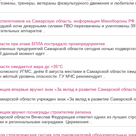
смены, тренеры, ветераны физкультурного движения и любители с
еспилотников на Самарскую область: информация Минобороны РФ.
едшей ночи дежурными силами ПВО перехвачены и уничтожены 39
ательных аппаратов ..
ласти при атаке БПЛА пострадало промпредприятие .
ленных предприятий Самарской области сегодня ночью подверглос
В данный момент идет ..
асти ожидается жара до +35°C.
олжского УГМС, днём 8 августа местами в Самарской области ожи
 жёлтый уровень опасности. ГУ МЧС рекомендует ..
ищев впервые вручил знак «За вклад в развитие Самарской облас
марской области учрежден знак «За вклад в развитие Самарской об
ищев вручил госнаграды строителям региона.
арской области Вячеслав Федорищев отметил одних из лучших стр
ми и региональными наградами. Церемония ..
ла стратегическая сессия для руководителей образовательных уч