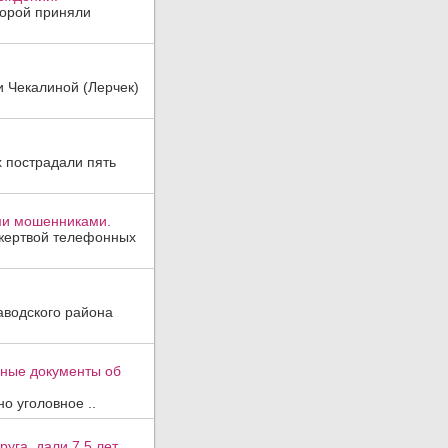
торой приняли
и Чекалиной (Лерчек)
х пострадали пять
ми мошенниками.
 жертвой телефонных
аводского района
вные документы об
о уголовное ..
уга, дали 7,5 лет