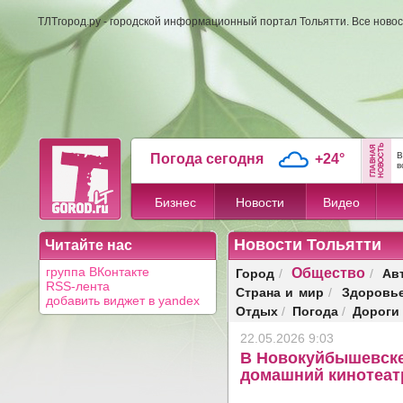
ТЛТгород.ру - городской информационный портал Тольятти. Все новос
В
Погода сегодня
+24°
в
Бизнес
Новости
Видео
Новости Тольятти
Читайте нас
Общество
Город
Ав
группа ВКонтакте
/
/
RSS-лента
Страна и мир
Здоровь
/
добавить виджет в yandex
Отдых
Погода
Дороги
/
/
22.05.2026 9:03
В Новокуйбышевске
домашний кинотеат