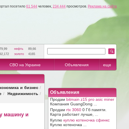
ортал посетило
61 544
человек,
234 444
просмотров.
Реклама на сайте
79,99
нефть
89,66
92,172
золото
4165
СВО на Украине
Объявления
еще
кономика и бизнес
/
Объявления
е
Недвижимость
/
/
Продам
bitmain z15 pro asic miner
Компания GuangDong ...
Продам
rtx 3060
0 Гб памяти.
у машину и
Карта работает лучше, ...
Куплю
куплю котеночка сфинкс
Куплю котеночка ...