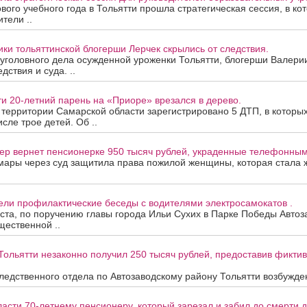
вого учебного года в Тольятти прошла стратегическая сессия, в ко
тели ..
ки тольяттинской блогерши Лерчек скрылись от следствия.
уголовного дела осужденной уроженки Тольятти, блогерши Валери
дствия и суда. ..
ти 20-летний парень на «Приоре» врезался в дерево.
а территории Самарской области зарегистрировано 5 ДТП, в которы
исле трое детей. Об ..
ер вернет пенсионерке 950 тысяч рублей, украденные телефонны
мары через суд защитила права пожилой женщины, которая стала
ели профилактические беседы с водителями электросамокатов .
уста, по поручению главы города Ильи Сухих в Парке Победы Автоз
ественной ..
Тольятти незаконно получил 250 тысяч рублей, предоставив фикти
едственного отдела по Автозаводскому району Тольятти возбужден
асти 70-летнему пенсионеру, который зарезал и забил до смерти др