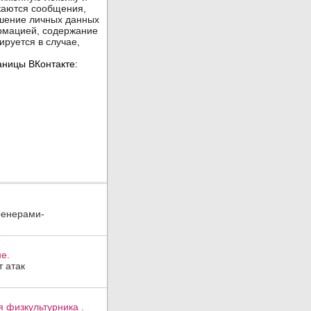
ренерами-
е.
 атак
 физкультурника .