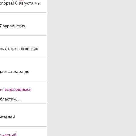
порта! 8 августа мы
7 украинских
ь атаке вражеских
дается жара до
ти» выдающимся
ласти», ..
оителей
реждений.