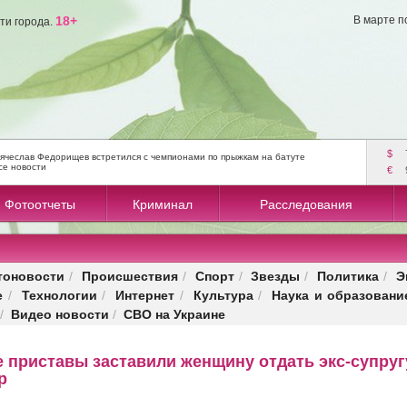
18+
В марте п
ти города.
$
ячеслав Федорищев встретился с чемпионами по прыжкам на батуте
се новости
€
Фотоотчеты
Криминал
Расследования
тоновости
Происшествия
Спорт
Звезды
Политика
Э
/
/
/
/
/
е
Технологии
Интернет
Культура
Наука и образовани
/
/
/
/
Видео новости
СВО на Украине
/
/
 приставы заставили женщину отдать экс-супруг
р