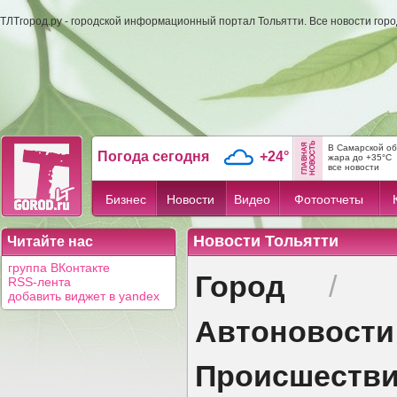
ТЛТгород.ру - городской информационный портал Тольятти. Все новости гор
В Самарской об
Погода сегодня
+24°
жара до +35°C
все новости
Бизнес
Новости
Видео
Фотоотчеты
Новости Тольятти
Читайте нас
группа ВКонтакте
Город
/
RSS-лента
добавить виджет в yandex
Автоновости
Происшеств