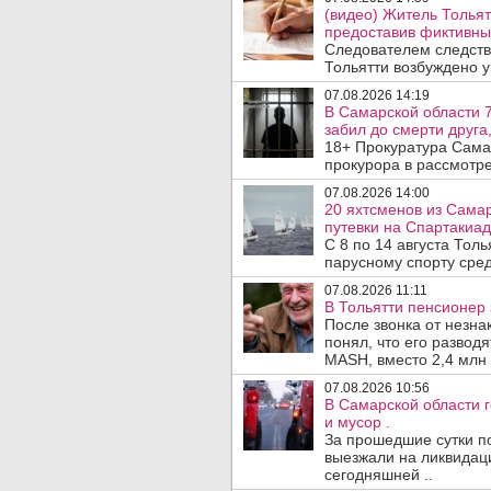
(видео) Житель Тольят
предоставив фиктивны
Следователем следств
Тольятти возбуждено у
07.08.2026 14:19
В Самарской области 7
забил до смерти друга,
18+ Прокуратура Сама
прокурора в рассмотр
07.08.2026 14:00
20 яхтсменов из Сама
путевки на Спартакиад
С 8 по 14 августа Тол
парусному спорту сред
07.08.2026 11:11
В Тольятти пенсионер
После звонка от незна
понял, что его развод
MASH, вместо 2,4 млн 
07.08.2026 10:56
В Самарской области г
и мусор .
За прошедшие сутки п
выезжали на ликвидаци
сегодняшней ..