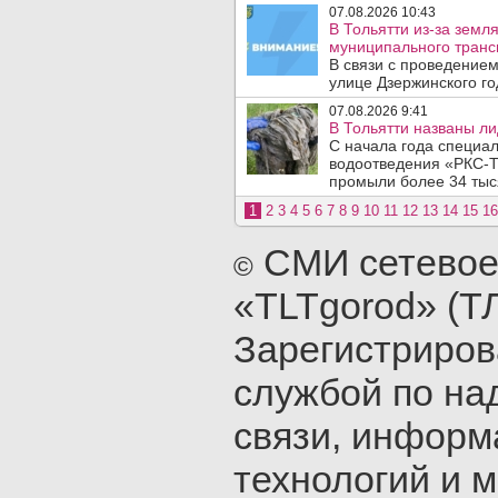
07.08.2026 10:43
В Тольятти из-за зем
муниципального транс
В связи с проведением
улице Дзержинского го
07.08.2026 9:41
В Тольятти названы л
С начала года специа
водоотведения «РКС-Т
промыли более 34 тыся
1
2
3
4
5
6
7
8
9
10
11
12
13
14
15
16
СМИ сетевое
©
«TLTgorod» (Т
Зарегистриро
службой по на
связи, инфор
технологий и 