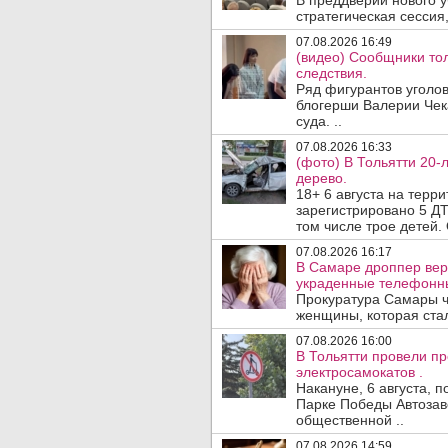
В преддверии нового у
стратегическая сессия,
07.08.2026 16:49
(видео) Сообщники тол
следствия.
Ряд фигурантов уголов
блогерши Валерии Чека
суда. ..
07.08.2026 16:33
(фото) В Тольятти 20-
дерево.
18+ 6 августа на терр
зарегистрировано 5 ДТ
том числе трое детей. 
07.08.2026 16:17
В Самаре дроппер вер
украденные телефонн
Прокуратура Самары ч
женщины, которая ста
07.08.2026 16:00
В Тольятти провели п
электросамокатов .
Накануне, 6 августа, 
Парке Победы Автозав
общественной ..
07.08.2026 14:59