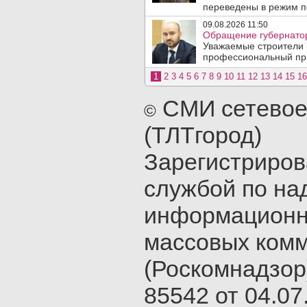
переведены в режим по
09.08.2026 11:50
Обращение губернатор
Уважаемые строители 
профессиональный пра
1
2
3
4
5
6
7
8
9
10
11
12
13
14
15
16
СМИ сетевое
©
(ТЛТгород)
Зарегистриро
службой по на
информационн
массовых ком
(Роскомнадзор
85542 от 04.07.