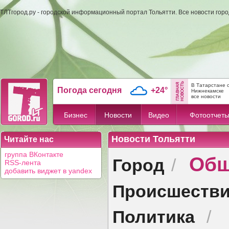
ТЛТгород.ру - городской информационный портал Тольятти. Все новости гор
В Татарстане 
Погода сегодня
+24°
Нижнекамске
все новости
Бизнес
Новости
Видео
Фотоотчет
Новости Тольятти
Читайте нас
Общ
группа ВКонтакте
Город
/
RSS-лента
добавить виджет в yandex
Происшеств
Политика
/