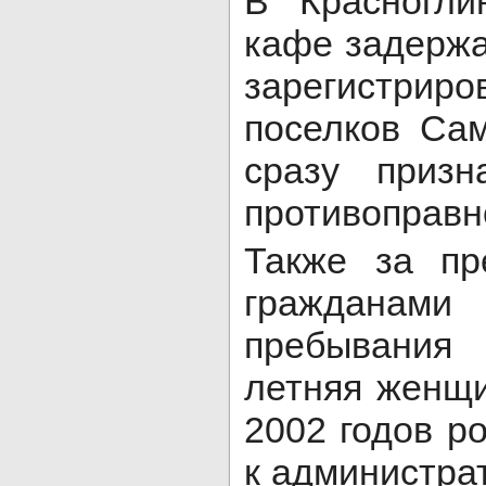
В Красногли
кафе задержа
зарегистри
поселков Сам
сразу приз
противоправн
Также за пр
гражданам
пребывания
летняя женщи
2002 годов р
к администра