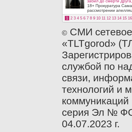
забил до смерти друга,
18+ Прокуратура Сама
рассмотрении апелляц
1
2
3
4
5
6
7
8
9
10
11
12
13
14
15
16
СМИ сетевое
©
«TLTgorod» (Т
Зарегистриро
службой по на
связи, инфор
технологий и 
коммуникаций 
серия Эл № ФС
04.07.2023 г.