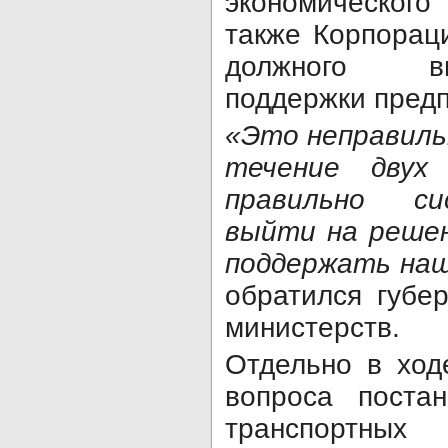
экономического
также Корпорац
должного в
поддержки предп
«Это неправильн
течение двух
правильно с
выйти на решен
поддержать наш
обратился губе
министерств.
Отдельно в ход
вопроса поста
транспортны