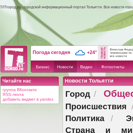
ТЛТгород.ру - городской информационный портал Тольятти. Все новости гор
Вячеслав Федор
Погода сегодня
+24°
чемпионами по 
все новости
Бизнес
Новости
Видео
Фотоотчеты
Новости Тольятти
Читайте нас
Обще
группа ВКонтакте
Город
/
RSS-лента
добавить виджет в yandex
Происшествия
Политика
Э
/
Страна и ми