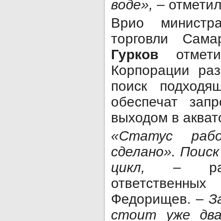
воде»,
– отметил
Врио министр
торговли Сам
Гурков
отмети
Корпорации раз
поиск подходящ
обеспечат запр
выходом в акват
«Статус раб
сделано». Поиск
цикл,
– раскр
ответственны
Федорищев. –
З
стоит уже два