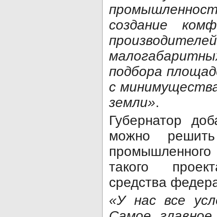
промышленн
создание ком
производителе
малогабаритных
подбора площад
с минимущества
земли»
.
Губернатор доб
можно решит
промышленного 
такого прое
средства федер
«У нас все усл
Самое главное,