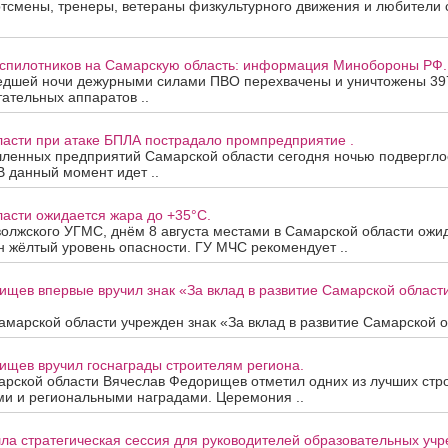
смены, тренеры, ветераны физкультурного движения и любители с
еспилотников на Самарскую область: информация Минобороны РФ.
едшей ночи дежурными силами ПВО перехвачены и уничтожены 39
ательных аппаратов ..
ласти при атаке БПЛА пострадало промпредприятие .
ленных предприятий Самарской области сегодня ночью подверглос
В данный момент идет ..
асти ожидается жара до +35°C.
олжского УГМС, днём 8 августа местами в Самарской области ожи
 жёлтый уровень опасности. ГУ МЧС рекомендует ..
ищев впервые вручил знак «За вклад в развитие Самарской облас
марской области учрежден знак «За вклад в развитие Самарской об
ищев вручил госнаграды строителям региона.
арской области Вячеслав Федорищев отметил одних из лучших стр
ми и региональными наградами. Церемония ..
ла стратегическая сессия для руководителей образовательных уч