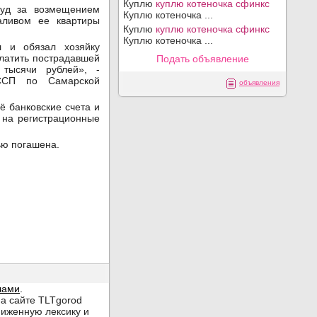
Куплю
куплю котеночка сфинкс
суд за возмещением
Куплю котеночка ...
аливом ее квартиры
Куплю
куплю котеночка сфинкс
Куплю котеночка ...
л и обязал хозяйку
платить пострадавшей
Подать объявление
тысячи рублей», -
ФССП по Самарской
объявления
ё банковские счета и
 на регистрационные
ью погашена.