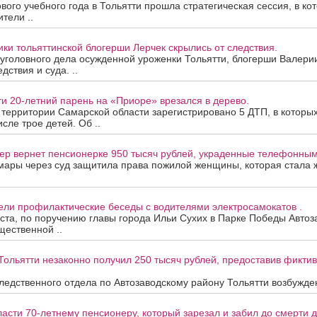
вого учебного года в Тольятти прошла стратегическая сессия, в ко
тели ..
ки тольяттинской блогерши Лерчек скрылись от следствия.
уголовного дела осужденной уроженки Тольятти, блогерши Валери
дствия и суда. ..
ти 20-летний парень на «Приоре» врезался в дерево.
а территории Самарской области зарегистрировано 5 ДТП, в которы
исле трое детей. Об ..
ер вернет пенсионерке 950 тысяч рублей, украденные телефонны
мары через суд защитила права пожилой женщины, которая стала
ели профилактические беседы с водителями электросамокатов .
уста, по поручению главы города Ильи Сухих в Парке Победы Автоз
ественной ..
Тольятти незаконно получил 250 тысяч рублей, предоставив фикти
едственного отдела по Автозаводскому району Тольятти возбужден
асти 70-летнему пенсионеру, который зарезал и забил до смерти др