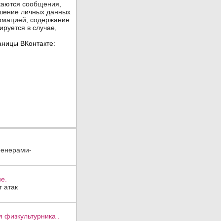
ренерами-
е.
 атак
 физкультурника .