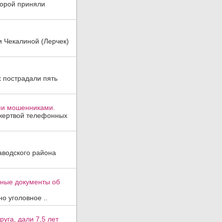
торой приняли
и Чекалиной (Лерчек)
х пострадали пять
ми мошенниками.
 жертвой телефонных
аводского района
вные документы об
о уголовное ..
уга, дали 7,5 лет