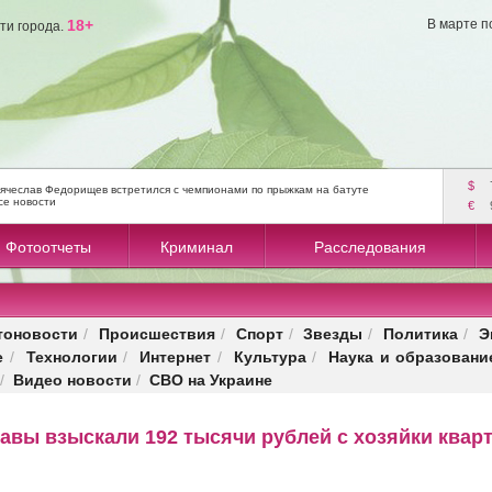
18+
В марте п
ти города.
$
ячеслав Федорищев встретился с чемпионами по прыжкам на батуте
се новости
€
Фотоотчеты
Криминал
Расследования
тоновости
Происшествия
Спорт
Звезды
Политика
Э
/
/
/
/
/
е
Технологии
Интернет
Культура
Наука и образовани
/
/
/
/
Видео новости
СВО на Украине
/
/
авы взыскали 192 тысячи рублей с хозяйки квар