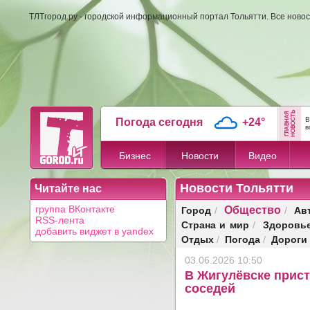
ТЛТгород.ру - городской информационный портал Тольятти. Все новос
В
Погода сегодня
+24°
в
Бизнес
Новости
Видео
Новости Тольятти
Читайте нас
Общество
Город
Ав
группа ВКонтакте
/
/
RSS-лента
Страна и мир
Здоровь
/
добавить виджет в yandex
Отдых
Погода
Дороги
/
/
03.06.2026 10:50
В Жигулёвске прист
соседей