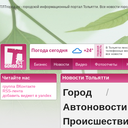
ТЛТгород.ру - городской информационный портал Тольятти. Все новости гор
В Тольятти пен
Погода сегодня
+24°
телефонных мо
все новости
Бизнес
Новости
Видео
Фотоотчеты
Новости Тольятти
Читайте нас
группа ВКонтакте
Город
/
RSS-лента
добавить виджет в yandex
Автоновости
Происшеств