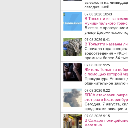
выезжали на ликвидаци
сегодняшней ..
07.08.2026 10:43
В Тольятти из-за зем
муниципального транс
В связи с проведением
улице Дзержинского го
07.08.2026 9:41
В Тольятти названы л
С начала года специа
водоотведения «РКС-Т
промыли более 34 тыся
07.08.2026 9:25
Житель Тольятти пойд
с помощью которой укр
Прокуратура Автозавод
обвинительное заключе
07.08.2026 9:22
БПЛА атаковали очеред
этот раз в Екатеринбур
Сегодня, 7 августа, с
средствами авиации и
07.08.2026 9:15
В Самаре полицейские 
магазина.