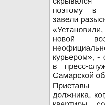
скрывался 
поэтому в 
завели разыс
«Установили
новой во
неофициал
курьером», -
в пресс-сл
Самарской об
Пристав
должника, ко
квартиры с