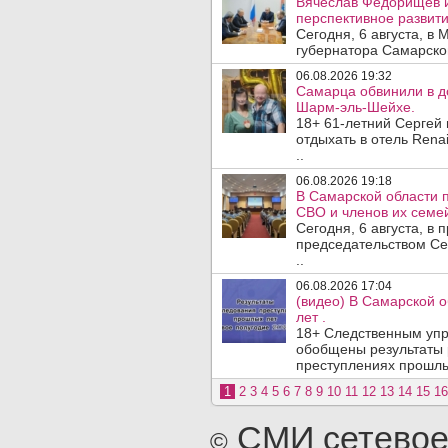
Вячеслав Федорищев 
перспективное развити
Сегодня, 6 августа, в
губернатора Самарско
06.08.2026 19:32
Самарца обвинили в до
Шарм-эль-Шейхе.
18+ 61-летний Сергей
отдыхать в отель Rena
..
06.08.2026 19:18
В Самарской области 
СВО и членов их семей
Сегодня, 6 августа, в
председательством Се
..
06.08.2026 17:04
(видео) В Самарской 
лет .
18+ Следственным упр
обобщены результаты 
преступлениях прошлых
1
2
3
4
5
6
7
8
9
10
11
12
13
14
15
16
СМИ сетевое
©