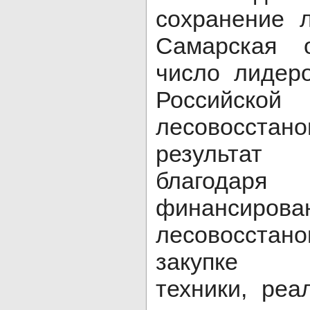
сохранение 
Самарская 
число лидер
Российско
лесовосста
результат
благодар
финанси
лесовосстан
закупке ле
техники, ре