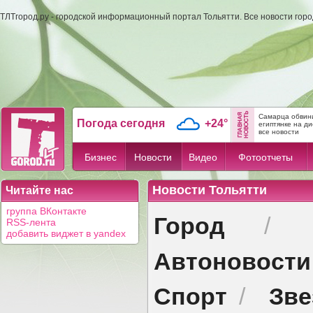
ТЛТгород.ру - городской информационный портал Тольятти. Все новости гор
Самарца обвини
Погода сегодня
+24°
египтянке на д
все новости
Бизнес
Новости
Видео
Фотоотчеты
Новости Тольятти
Читайте нас
группа ВКонтакте
Город
/
RSS-лента
добавить виджет в yandex
Автоновости
Спорт
Зв
/