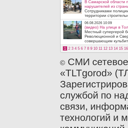
В Самарской области 
нарушителей из стран
Сотрудниками полиции
территории строительн
06.08.2026 10:09
(видео) На улице в То
Местный супергерой бе
Революционной и Сверд
совершающим кульбит 
1
2
3
4
5
6
7
8
9
10
11
12
13
14
15
16
СМИ сетевое
©
«TLTgorod» (Т
Зарегистриро
службой по на
связи, инфор
технологий и 