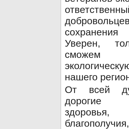
ответств
добровольце
сохранения
Уверен, т
сможем 
экологичес
нашего регио
От всей д
дорогие д
здоровь
благополучия