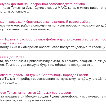
кнуло» фонтан на набережной Автозаводского района .
 глава Тольятти Илья Сухих в своем МАКС-канале много пишет о г
ются в основном ..
асти задержали браконьера за незаконный вылов рыбы .
езенчукского района сотрудники полиции пресекли незаконную до
к установлено, местный житель,..
е и Тольятти распространяют фейки о дистанционных встречах, п
ому развитию.
почту ТСЖ в Самарской области стал поступать документ, гласящий,
ается до +27°C.
ста, по прогнозам Приволжскгидромета, в Тольятти осадков не ожид
м/с. Температура воздуха будет колебаться в пределах от ..
товал гандбольный турнир Спартакиады народов России.
та в Тольятти пройдут соревнования по мужскому гандболу, а с 16 п
лу среди ..
се Тольятти появятся 13 новых светофоров .
ста празднуется Международный день светофора. Как отмечают в 
Минтранса, светофоры — важный ..