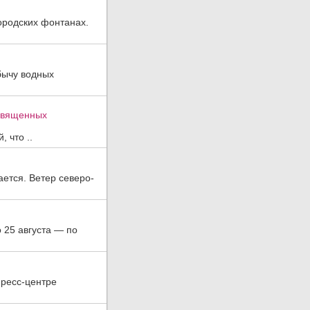
ородских фонтанах.
бычу водных
освященных
 что ..
ается. Ветер северо-
о 25 августа — по
пресс-центре