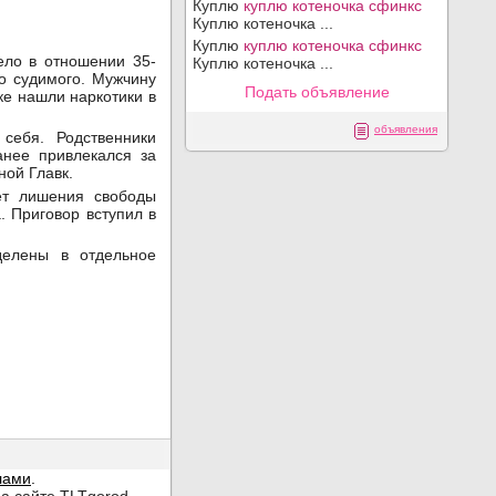
Куплю
куплю котеночка сфинкс
Куплю котеночка ...
Куплю
куплю котеночка сфинкс
ело в отношении 35-
Куплю котеночка ...
но судимого. Мужчину
Подать объявление
е нашли наркотики в
объявления
себя. Родственники
анее привлекался за
ной Главк.
ет лишения свободы
. Приговор вступил в
делены в отдельное