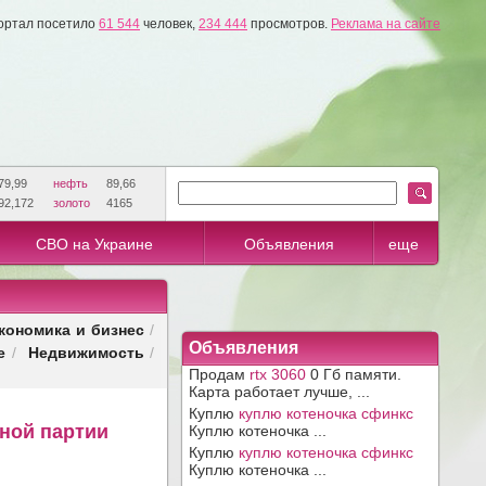
ортал посетило
61 544
человек,
234 444
просмотров.
Реклама на сайте
79,99
нефть
89,66
92,172
золото
4165
СВО на Украине
Объявления
еще
кономика и бизнес
/
Объявления
е
Недвижимость
/
/
Продам
rtx 3060
0 Гб памяти.
Карта работает лучше, ...
Куплю
куплю котеночка сфинкс
пной партии
Куплю котеночка ...
Куплю
куплю котеночка сфинкс
Куплю котеночка ...