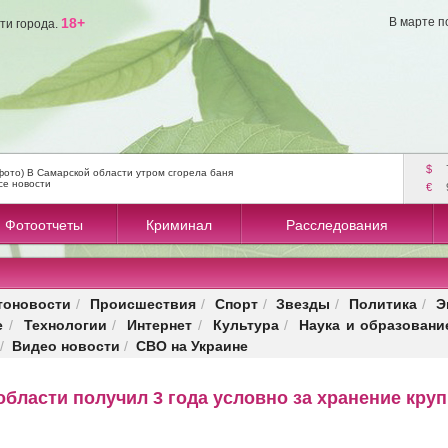
18+
В марте п
ти города.
$
фото) В Самарской области утром сгорела баня
се новости
€
Фотоотчеты
Криминал
Расследования
тоновости
Происшествия
Спорт
Звезды
Политика
Э
/
/
/
/
/
е
Технологии
Интернет
Культура
Наука и образовани
/
/
/
/
Видео новости
СВО на Украине
/
/
бласти получил 3 года условно за хранение кру