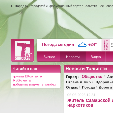
ТЛТгород.ру - городской информационный портал Тольятти. Все новос
(
Погода сегодня
+24°
в
Бизнес
Новости
Видео
Новости Тольятти
Читайте нас
Общество
Город
Ав
группа ВКонтакте
/
/
RSS-лента
Страна и мир
Здоровь
/
добавить виджет в yandex
Отдых
Погода
Дороги
/
/
06.06.2026 12:31
Житель Самарской о
наркотиков