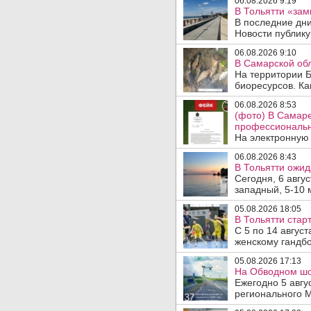
06.08.2026 9:19
В Тольятти «зам
В последние дни
Новости публику
06.08.2026 9:10
В Самарской обл
На территории Б
биоресурсов. Ка
06.08.2026 8:53
(фото) В Самар
профессиональн
На электронную 
06.08.2026 8:43
В Тольятти ожид
Сегодня, 6 авгу
западный, 5-10 
05.08.2026 18:05
В Тольятти стар
С 5 по 14 авгус
женскому гандбо
05.08.2026 17:13
На Обводном шос
Ежегодно 5 авгу
регионального 