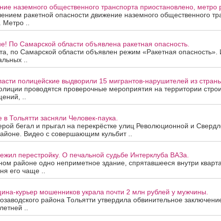
ие наземного общественного транспорта приостановлено, метро р
лением ракетной опасности движение наземного общественного тр
 Метро ..
е! По Самарской области объявлена ракетная опасность.
ста, по Самарской области объявлен режим «Ракетная опасность»
альных ..
ласти полицейские выдворили 15 мигрантов-нарушителей из страны
олиции проводятся проверочные мероприятия на территории строи
ений, ..
е в Тольятти засняли Человек-паука.
рой бегал и прыгал на перекрёстке улиц Революционной и Свердло
айоне. Видео с совершающим кульбит ..
ежил перестройку. О печальной судьбе Интерклуба ВАЗа.
ном районе одно неприметное здание, спрятавшееся внутри кварта
ня его чаще ..
ина-курьер мошенников украла почти 2 млн рублей у мужчины.
озаводского района Тольятти утвердила обвинительное заключени
летней ..