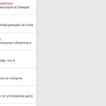
аботает.
анспорта в Самаре
. Информация об этом
.
тельных объектов и
ва, что в
ла за театром
е по уголовному делу