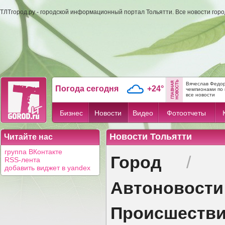
ТЛТгород.ру - городской информационный портал Тольятти. Все новости гор
Вячеслав Федор
Погода сегодня
+24°
чемпионами по 
все новости
Бизнес
Новости
Видео
Фотоотчеты
Новости Тольятти
Читайте нас
группа ВКонтакте
Город
/
RSS-лента
добавить виджет в yandex
Автоновости
Происшеств