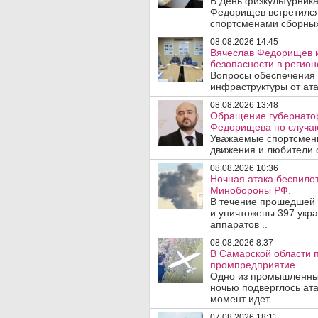
В День физкультурника
Федорищев встретился
спортсменами сборных
08.08.2026 14:45
Вячеслав Федорищев и
безопасности в регион
Вопросы обеспечения 
инфраструктуры от ата
08.08.2026 13:48
Обращение губернатор
Федорищева по случаю
Уважаемые спортсмены
движения и любители с
08.08.2026 10:36
Ночная атака беспило
Минобороны РФ.
В течение прошедшей
и уничтожены 397 укр
аппаратов ..
08.08.2026 8:37
В Самарской области 
промпредприятие .
Одно из промышленных
ночью подверглось ата
момент идет ..
07.08.2026 18:11