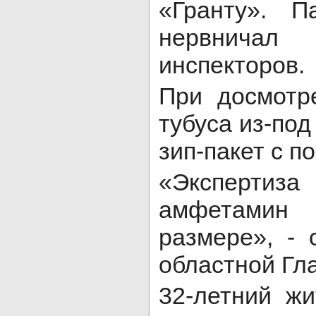
«Гранту». П
нервнича
инспекторов.
При досмотр
тубуса из-под
зип-пакет с п
«Экспертиза
амфетами
размере», - 
областной Гла
32-летний жи