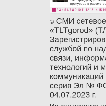
прокурора в рассмотр
1
2
3
4
5
6
7
8
9
10
11
12
13
14
15
16
СМИ сетевое
©
«TLTgorod» (Т
Зарегистриро
службой по на
связи, инфор
технологий и 
коммуникаций 
серия Эл № ФС
04.07.2023 г.