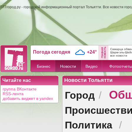
ТЛТгород.ру - городской информационный портал Тольятти. Все новости гор
Самарца обвини
Погода сегодня
+24°
Шарм-эль-Шей
все новости
Бизнес
Новости
Видео
Фотоотчет
Новости Тольятти
Читайте нас
Общ
группа ВКонтакте
Город
/
RSS-лента
добавить виджет в yandex
Происшеств
Политика
/