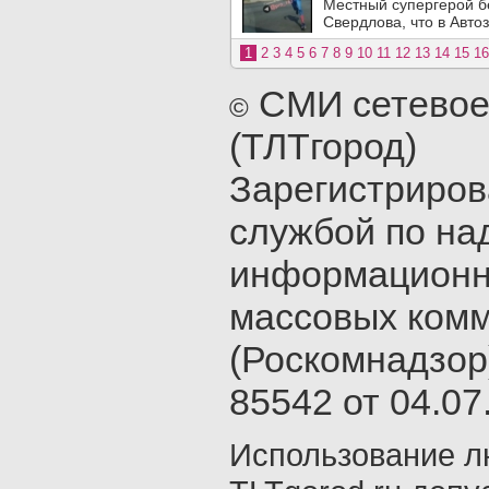
Местный супергерой б
Свердлова, что в Авто
1
2
3
4
5
6
7
8
9
10
11
12
13
14
15
16
СМИ сетевое
©
(ТЛТгород)
Зарегистриро
службой по на
информационн
массовых ком
(Роскомнадзор
85542 от 04.07.
Использование л