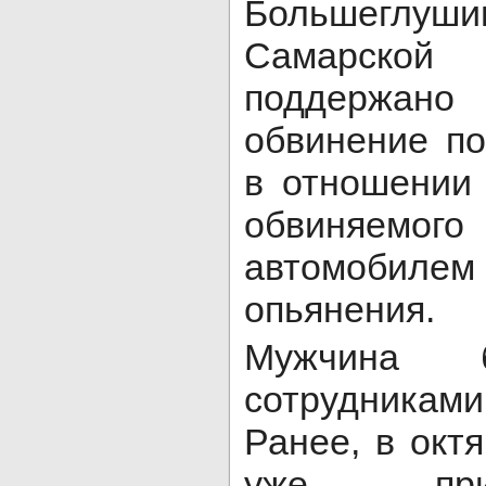
Большеглуш
Самарск
поддержано 
обвинение по
в отношении 
обвиняемог
автомобиле
опьянения.
Мужчина 
сотрудника
Ранее, в октя
уже при