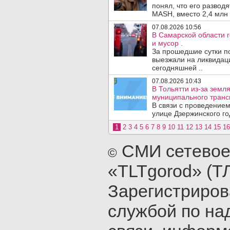
понял, что его развод
MASH, вместо 2,4 млн 
07.08.2026 10:56
В Самарской области г
и мусор .
За прошедшие сутки п
выезжали на ликвидаци
сегодняшней ..
07.08.2026 10:43
В Тольятти из-за зем
муниципального транс
В связи с проведением
улице Дзержинского го
1
2
3
4
5
6
7
8
9
10
11
12
13
14
15
16
СМИ сетевое
©
«TLTgorod» (Т
Зарегистриро
службой по на