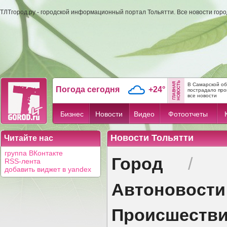
ТЛТгород.ру - городской информационный портал Тольятти. Все новости гор
В Самарской об
Погода сегодня
+24°
пострадало пр
все новости
Бизнес
Новости
Видео
Фотоотчеты
Новости Тольятти
Читайте нас
группа ВКонтакте
Город
/
RSS-лента
добавить виджет в yandex
Автоновости
Происшеств