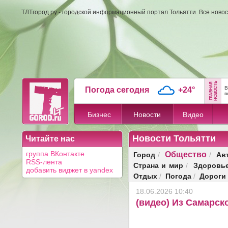
ТЛТгород.ру - городской информационный портал Тольятти. Все новос
В
Погода сегодня
+24°
в
Бизнес
Новости
Видео
Новости Тольятти
Читайте нас
Общество
Город
Ав
группа ВКонтакте
/
/
RSS-лента
Страна и мир
Здоровь
/
добавить виджет в yandex
Отдых
Погода
Дороги
/
/
18.06.2026 10:40
(видео) Из Самарск