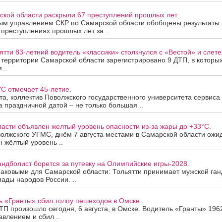
ской области раскрыли 67 преступлений прошлых лет .
ым управлением СКР по Самарской области обобщены результаты
 преступлениях прошлых лет за ..
ятти 83-летний водитель «классики» столкнулся с «Вестой» и слетел
а территории Самарской области зарегистрировано 9 ДТП, в которы
 ..
С отмечает 45-летие.
ста, коллектив Поволжского государственного университета сервис
За праздничной датой – не только большая ..
асти объявлен желтый уровень опасности из-за жары до +33°C.
олжского УГМС, днём 7 августа местами в Самарской области ожи
 жёлтый уровень ..
андболист борется за путевку на Олимпийские игры-2028.
наковыми для Самарской области: Тольятти принимает мужской ган
ады народов России. ..
ь «Гранты» сбил толпу пешеходов в Омске .
П произошло сегодня, 6 августа, в Омске. Водитель «Гранты» 196
авлением и сбил ..