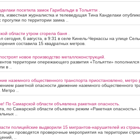
нделаки посетила замок Гарибальди в Тольятти .
ста, известная журналистка и телеведущая Тина Канделаки опублик
 прогулки по территории замка ..
кой области утром сгорела баня .
 сегодня, 6 августа, в 9:31 в селе Кинель-Черкассы на улице Сель
орения составила 15 квадратных метров.
построят новое производство металлоконструкций.
ентов территории опережающего развития «Тольятти» пополнился
и в ..
ие наземного общественного транспорта приостановлено, метро р
лением ракетной опасности движение наземного общественного тр
 Метро ..
е! По Самарской области объявлена ракетная опасность.
ста, по Самарской области объявлен режим «Ракетная опасность»
альных ..
ласти полицейские выдворили 15 мигрантов-нарушителей из страны
олиции проводятся проверочные мероприятия на территории строи
ений, ..