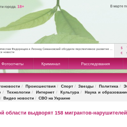
18+
В марте п
ти города.
$
ячеслав Федорищев и Леонид Симановский обсудили перспективное развитие ...
се новости
€
Фотоотчеты
Криминал
Расследования
тоновости
Происшествия
Спорт
Звезды
Политика
Э
/
/
/
/
/
е
Технологии
Интернет
Культура
Наука и образовани
/
/
/
/
Видео новости
СВО на Украине
/
/
ой области выдворят 158 мигрантов-нарушителей