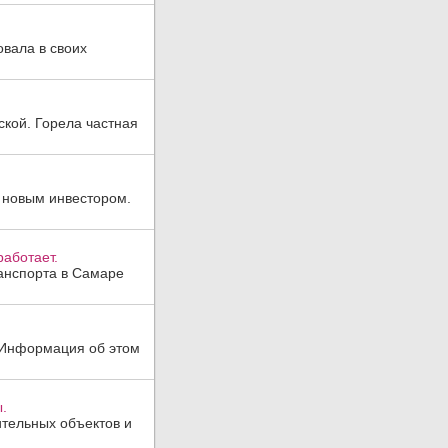
овала в своих
ской. Горела частная
 новым инвестором.
аботает.
анспорта в Самаре
. Информация об этом
.
тельных объектов и