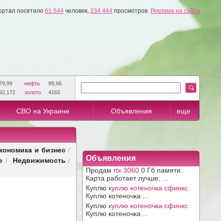
ортал посетило
61 544
человек,
234 444
просмотров.
Реклама на сайте
79,99
нефть
89,66
92,172
золото
4165
СВО на Украине
Объявления
еще
кономика и бизнес
/
Объявления
е
Недвижимость
/
/
Продам
rtx 3060
0 Гб памяти.
Карта работает лучше, ...
Куплю
куплю котеночка сфинкс
Куплю котеночка ...
Куплю
куплю котеночка сфинкс
Куплю котеночка ...