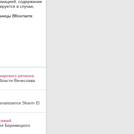
арского региона.
области Вячеслава
enaissance Sharm El
семей .
гея Берижицкого