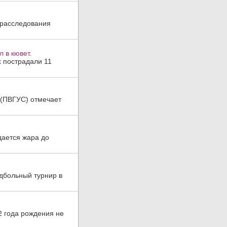
 расследования
 в кювет.
х пострадали 11
а (ПВГУС) отмечает
дается жара до
дбольный турнир в
2 года рождения не