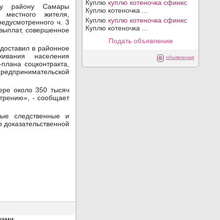
Куплю
куплю котеночка сфинкс
му району Самары
Куплю котеночка ...
 местного жителя,
Куплю
куплю котеночка сфинкс
едусмотренного ч. 3
Куплю котеночка ...
 выплат, совершенное
Подать объявление
едоставил в районное
живания населения
объявления
плана соцконтракта,
принимательской
ере около 350 тысяч
трению», - сообщает
ые следственные и
р доказательственной