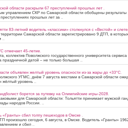
ской области раскрыли 67 преступлений прошлых лет .
ым управлением СКР по Самарской области обобщены результаты
 преступлениях прошлых лет за ..
ятти 83-летний водитель «классики» столкнулся с «Вестой» и слетел
а территории Самарской области зарегистрировано 9 ДТП, в которы
 ..
С отмечает 45-летие.
ста, коллектив Поволжского государственного университета сервис
За праздничной датой – не только большая ..
асти объявлен желтый уровень опасности из-за жары до +33°C.
олжского УГМС, днём 7 августа местами в Самарской области ожи
 жёлтый уровень ..
андболист борется за путевку на Олимпийские игры-2028.
наковыми для Самарской области: Тольятти принимает мужской ган
ады народов России. ..
ь «Гранты» сбил толпу пешеходов в Омске .
П произошло сегодня, 6 августа, в Омске. Водитель «Гранты» 196
авлением и сбил ..