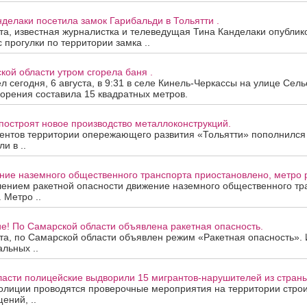
нделаки посетила замок Гарибальди в Тольятти .
ста, известная журналистка и телеведущая Тина Канделаки опублик
 прогулки по территории замка ..
кой области утром сгорела баня .
 сегодня, 6 августа, в 9:31 в селе Кинель-Черкассы на улице Сель
орения составила 15 квадратных метров.
построят новое производство металлоконструкций.
ентов территории опережающего развития «Тольятти» пополнился
и в ..
ие наземного общественного транспорта приостановлено, метро р
лением ракетной опасности движение наземного общественного тр
 Метро ..
е! По Самарской области объявлена ракетная опасность.
ста, по Самарской области объявлен режим «Ракетная опасность»
альных ..
ласти полицейские выдворили 15 мигрантов-нарушителей из страны
олиции проводятся проверочные мероприятия на территории строи
ений, ..