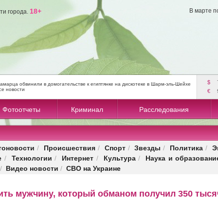
18+
В марте п
ти города.
$
амарца обвинили в домогательстве к египтянке на дискотеке в Шарм-эль-Шейхе
се новости
€
Фотоотчеты
Криминал
Расследования
тоновости
Происшествия
Спорт
Звезды
Политика
Э
/
/
/
/
/
е
Технологии
Интернет
Культура
Наука и образовани
/
/
/
/
Видео новости
СВО на Украине
/
/
ить мужчину, который обманом получил 350 тыся