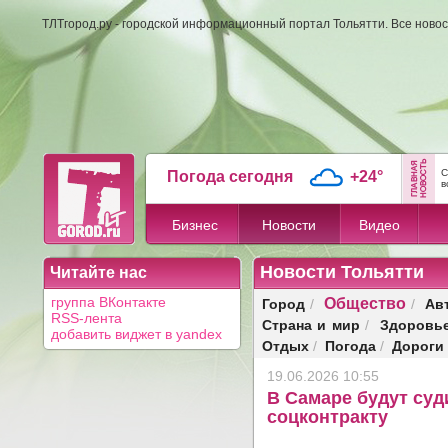
ТЛТгород.ру - городской информационный портал Тольятти. Все новос
С
Погода сегодня
+24°
в
Бизнес
Новости
Видео
Новости Тольятти
Читайте нас
Общество
Город
Ав
группа ВКонтакте
/
/
RSS-лента
Страна и мир
Здоровь
/
добавить виджет в yandex
Отдых
Погода
Дороги
/
/
19.06.2026 10:55
В Самаре будут суд
соцконтракту