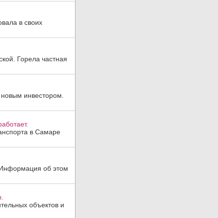
овала в своих
ской. Горела частная
 новым инвестором.
аботает.
анспорта в Самаре
. Информация об этом
.
тельных объектов и