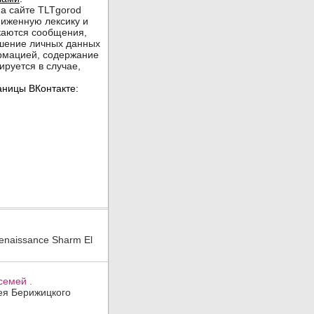
enaissance Sharm El
семей .
гея Берижицкого