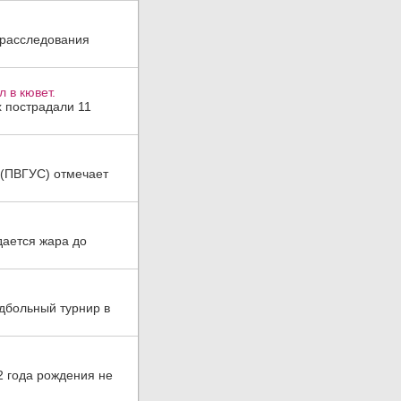
 расследования
 в кювет.
х пострадали 11
а (ПВГУС) отмечает
дается жара до
дбольный турнир в
2 года рождения не