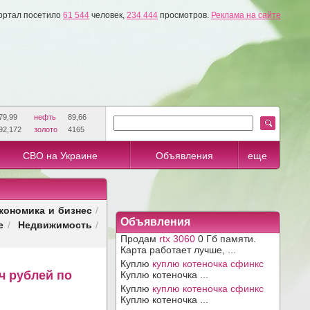
ортал посетило
61 544
человек,
234 444
просмотров.
Реклама на сайте
79,99
нефть
89,66
92,172
золото
4165
СВО на Украине
Объявления
еще
кономика и бизнес
/
Объявления
е
Недвижимость
/
/
Продам
rtx 3060
0 Гб памяти.
Карта работает лучше, ...
Куплю
куплю котеночка сфинкс
ч рублей по
Куплю котеночка ...
Куплю
куплю котеночка сфинкс
Куплю котеночка ...