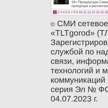
18+ Прокуратура Сама
прокурора в рассмотр
1
2
3
4
5
6
7
8
9
10
11
12
13
14
15
16
СМИ сетевое
©
«TLTgorod» (Т
Зарегистриро
службой по на
связи, инфор
технологий и 
коммуникаций 
серия Эл № ФС
04.07.2023 г.