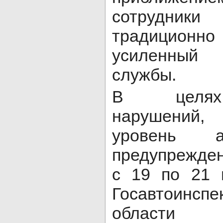
сотрудн
традицион
усиленный 
службы.
В целях
нарушений
уровень а
предупрежден
с 19 по 21 
Госавтоинс
област