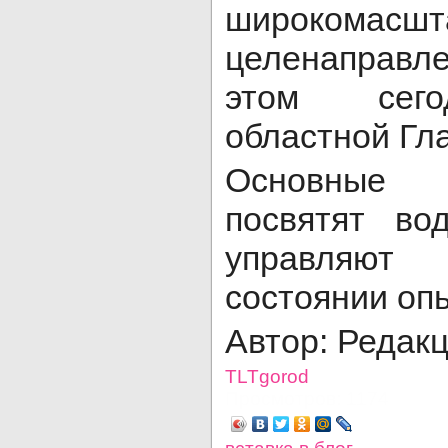
широкомасшт
целенаправл
этом сего
областной Гла
Основные
посвятят во
управляют 
состоянии оп
Автор: Редак
TLTgorod
Просмотров: 1174