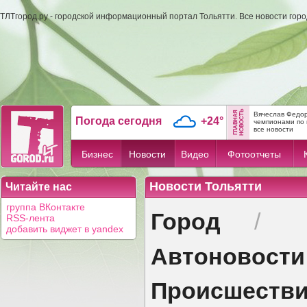
ТЛТгород.ру - городской информационный портал Тольятти. Все новости гор
Вячеслав Федор
Погода сегодня
+24°
чемпионами по 
все новости
Бизнес
Новости
Видео
Фотоотчеты
Новости Тольятти
Читайте нас
группа ВКонтакте
Город
/
RSS-лента
добавить виджет в yandex
Автоновости
Происшеств