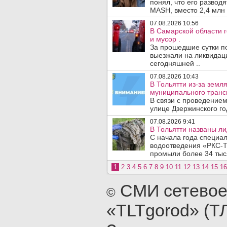
понял, что его развод
MASH, вместо 2,4 млн 
07.08.2026 10:56
В Самарской области г
и мусор .
За прошедшие сутки п
выезжали на ликвидаци
сегодняшней ..
07.08.2026 10:43
В Тольятти из-за зем
муниципального транс
В связи с проведением
улице Дзержинского го
07.08.2026 9:41
В Тольятти названы л
С начала года специа
водоотведения «РКС-Т
промыли более 34 тыся
1
2
3
4
5
6
7
8
9
10
11
12
13
14
15
16
СМИ сетевое
©
«TLTgorod» (Т