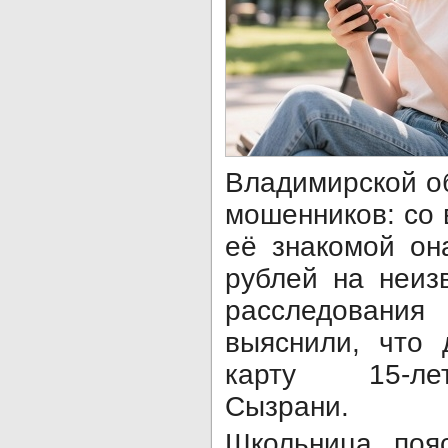
Владимирской о
мошенников: со
её знакомой он
рублей на неиз
расследова
выяснили, что 
карту 15-ле
Сызрани.
Школьница поя