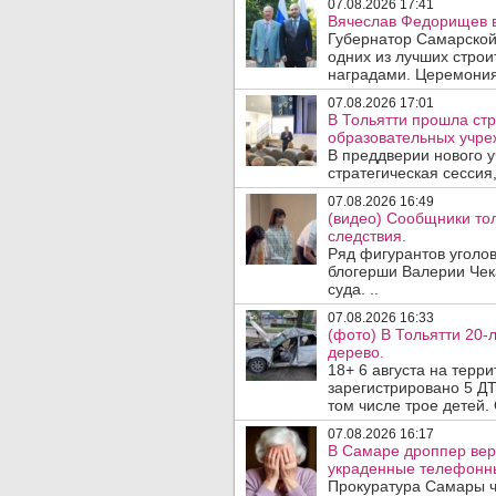
07.08.2026 17:41
Вячеслав Федорищев в
Губернатор Самарской
одних из лучших стро
наградами. Церемония
07.08.2026 17:01
В Тольятти прошла стр
образовательных учре
В преддверии нового у
стратегическая сессия,
07.08.2026 16:49
(видео) Сообщники тол
следствия.
Ряд фигурантов уголов
блогерши Валерии Чека
суда. ..
07.08.2026 16:33
(фото) В Тольятти 20-
дерево.
18+ 6 августа на терр
зарегистрировано 5 ДТ
том числе трое детей. 
07.08.2026 16:17
В Самаре дроппер вер
украденные телефонн
Прокуратура Самары ч