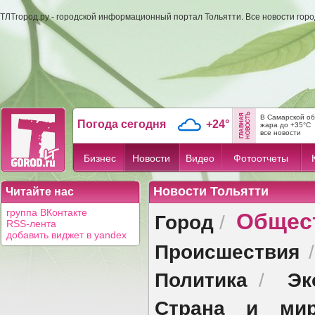
ТЛТгород.ру - городской информационный портал Тольятти. Все новости гор
В Самарской об
Погода сегодня
+24°
жара до +35°C
все новости
Бизнес
Новости
Видео
Фотоотчеты
Новости Тольятти
Читайте нас
Общес
группа ВКонтакте
Город
/
RSS-лента
добавить виджет в yandex
Происшествия
Политика
Эк
/
Страна и ми