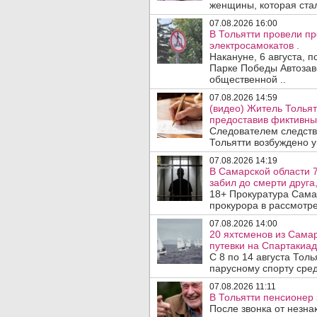
женщины, которая ста
07.08.2026 16:00
В Тольятти провели п
электросамокатов .
Накануне, 6 августа, 
Парке Победы Автозав
общественной ..
07.08.2026 14:59
(видео) Житель Тольят
предоставив фиктивны
Следователем следств
Тольятти возбуждено у
07.08.2026 14:19
В Самарской области 7
забил до смерти друга,
18+ Прокуратура Сама
прокурора в рассмотр
07.08.2026 14:00
20 яхтсменов из Сама
путевки на Спартакиад
С 8 по 14 августа Тол
парусному спорту сред
07.08.2026 11:11
В Тольятти пенсионер
После звонка от незна