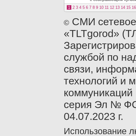
1
2
3
4
5
6
7
8
9
10
11
12
13
14
15
16
СМИ сетевое
©
«TLTgorod» (Т
Зарегистриро
службой по на
связи, инфор
технологий и 
коммуникаций 
серия Эл № ФС
04.07.2023 г.
Использование л