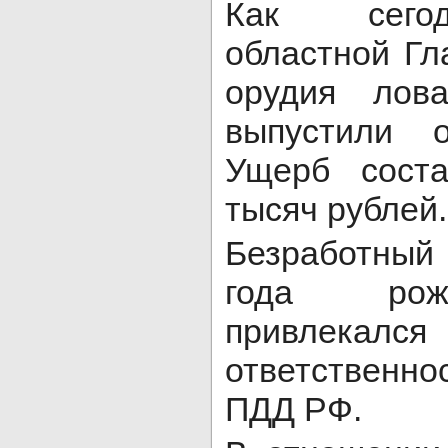
Как сего
областной Гла
орудия лов
выпустили 
Ущерб сост
тысяч рублей.
Безработны
года рож
привлекалс
ответственно
ПДД РФ.