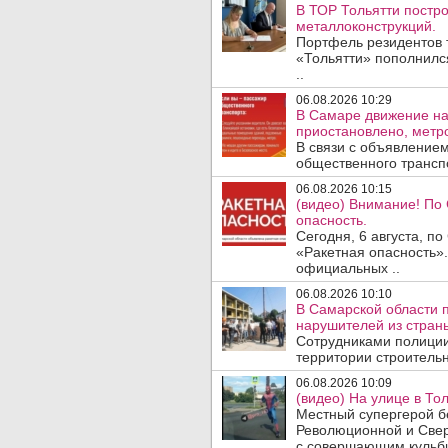
В ТОР Тольятти постро
металлоконструкций.
Портфель резидентов 
«Тольятти» пополнилс
..
06.08.2026 10:29
В Самаре движение на
приостановлено, метро
В связи с объявление
общественного трансп
06.08.2026 10:15
(видео) Внимание! По
опасность.
Сегодня, 6 августа, п
«Ракетная опасность».
официальных ..
06.08.2026 10:10
В Самарской области 
нарушителей из стран
Сотрудниками полиции
территории строительн
06.08.2026 10:09
(видео) На улице в То
Местный супергерой бе
Революционной и Свер
с совершающим кульби