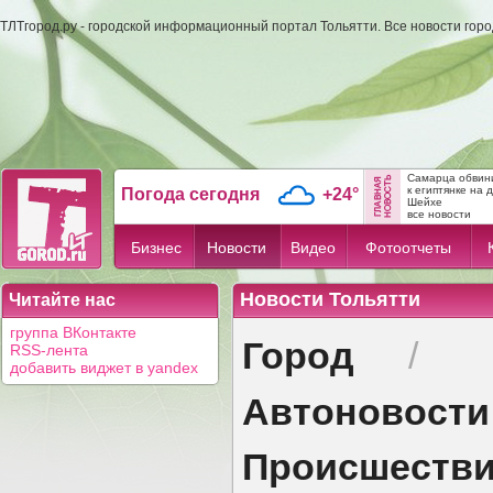
ТЛТгород.ру - городской информационный портал Тольятти. Все новости гор
Самарца обвини
к египтянке на 
Погода сегодня
+24°
Шейхе
все новости
Бизнес
Новости
Видео
Фотоотчеты
Новости Тольятти
Читайте нас
группа ВКонтакте
Город
/
RSS-лента
добавить виджет в yandex
Автоновости
Происшеств