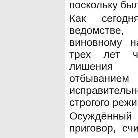
поскольку бы
Как сегод
ведомстве,
виновному н
трех лет ч
лишения
отбывание
исправите
строгого режи
Осуждённ
приговор, сч