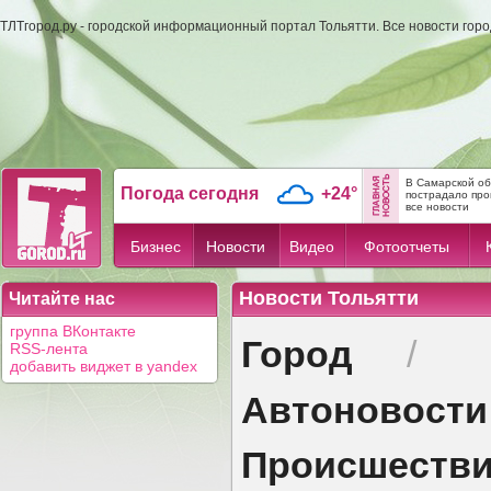
ТЛТгород.ру - городской информационный портал Тольятти. Все новости гор
В Самарской об
Погода сегодня
+24°
пострадало пр
все новости
Бизнес
Новости
Видео
Фотоотчеты
Новости Тольятти
Читайте нас
группа ВКонтакте
Город
/
RSS-лента
добавить виджет в yandex
Автоновости
Происшеств