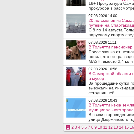
18+ Прокуратура Сама
прокурора в рассмотр
07.08.2026 14:00
20 яхтсменов из Сама
путевки на Спартакиад
С 8 по 14 августа Тол
парусному спорту сред
07.08.2026 11:11
В Тольятти пенсионер
После звонка от незна
понял, что его развод
MASH, вместо 2,4 млн 
07.08.2026 10:56
В Самарской области г
и мусор .
За прошедшие сутки п
выезжали на ликвидаци
сегодняшней ..
07.08.2026 10:43
В Тольятти из-за зем
муниципального транс
В связи с проведением
улице Дзержинского го
1
2
3
4
5
6
7
8
9
10
11
12
13
14
15
16