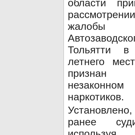
области пр
рассмотрени
жалобы 
Автозаводско
Тольятти в
летнего мес
признан
незаконном
наркотиков.
Установлен
ранее суд
использу