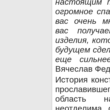
настоящим 
огромное сп
вас очень м
вас получа
изделия, кот
будущем сде
еще сильне
Вячеслав Фе
История конс
прославив
область 
неотделима 