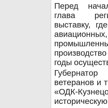
Перед нача
глава рег
выставку, гд
авиационн
промышленн
производство
годы осущест
Губернатор 
ветеранов и 
«ОДК-Кузн
историчес