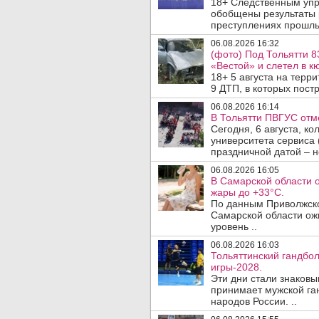
18+ Следственным упр
обобщены результаты 
преступлениях прошлых
06.08.2026 16:32
(фото) Под Тольятти 8
«Вестой» и слетел в кю
18+ 5 августа на терр
9 ДТП, в которых постр
06.08.2026 16:14
В Тольятти ПВГУС отм
Сегодня, 6 августа, к
университета сервиса 
праздничной датой – н
06.08.2026 16:05
В Самарской области 
жары до +33°C.
По данным Приволжско
Самарской области ож
уровень ..
06.08.2026 16:03
Тольяттинский гандбол
игры-2028.
Эти дни стали знаковы
принимает мужской га
народов России. ..