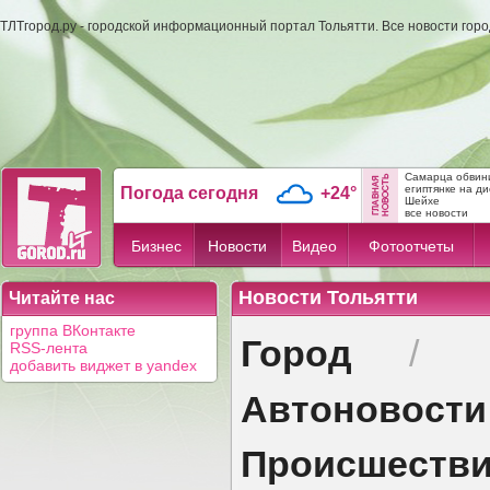
ТЛТгород.ру - городской информационный портал Тольятти. Все новости гор
Самарца обвини
египтянке на ди
Погода сегодня
+24°
Шейхе
все новости
Бизнес
Новости
Видео
Фотоотчеты
Новости Тольятти
Читайте нас
группа ВКонтакте
Город
/
RSS-лента
добавить виджет в yandex
Автоновости
Происшеств