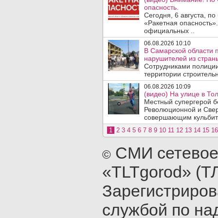
опасность.
Сегодня, 6 августа, п
«Ракетная опасность».
официальных ..
06.08.2026 10:10
В Самарской области 
нарушителей из стран
Сотрудниками полиции
территории строительн
06.08.2026 10:09
(видео) На улице в То
Местный супергерой бе
Революционной и Сверд
совершающим кульбит 
1
2
3
4
5
6
7
8
9
10
11
12
13
14
15
16
СМИ сетевое
©
«TLTgorod» (Т
Зарегистриро
службой по на