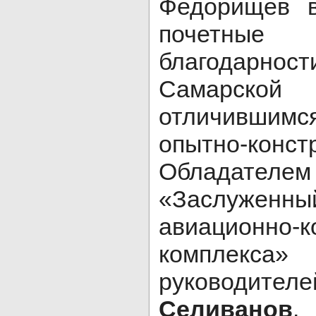
Федорищев в
почетны
благодарно
Самарск
отличившим
опытно-конст
Обладателем
«Заслуже
авиационно-к
комплек
руковод
Селиванов
.