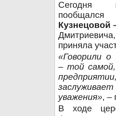
Сегодня 
пообща
Кузнецовой 
Дмитриевич
приняла учас
«Говорили о
– той самой
предприя
заслужив
уважения»
, –
В ходе цер