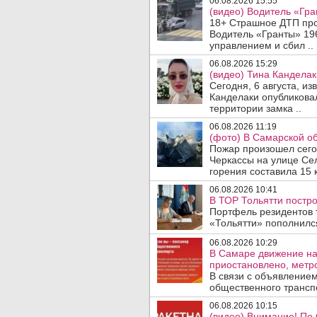
06.08.2026 15:55
(видео) Водитель «Гра
18+ Страшное ДТП прои
Водитель «Гранты» 19
управлением и сбил ..
06.08.2026 15:29
(видео) Тина Канделак
Сегодня, 6 августа, и
Канделаки опубликовал
территории замка ..
06.08.2026 11:19
(фото) В Самарской об
Пожар произошел сегодн
Черкассы на улице Се
горения составила 15 
06.08.2026 10:41
В ТОР Тольятти постро
Портфель резидентов 
«Тольятти» пополнилс
06.08.2026 10:29
В Самаре движение на
приостановлено, метро
В связи с объявление
общественного трансп
06.08.2026 10:15
(видео) Внимание! По