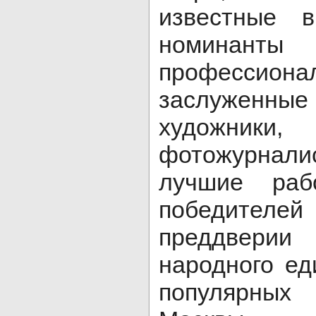
известные 
номинант
профессио
заслуженные
художни
фотожурна
лучшие раб
победител
преддверии 
народного ед
популярных