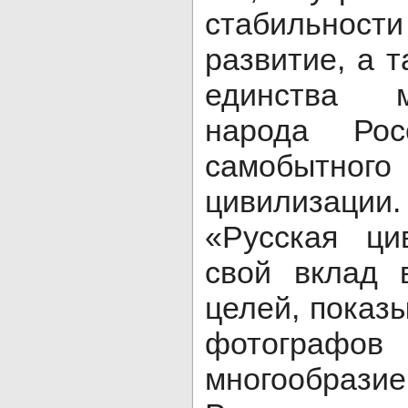
стабильнос
развитие, а 
единства мн
народа Ро
самобытно
цивилизац
«Русская ци
свой вклад 
целей, показ
фотограф
многообрази