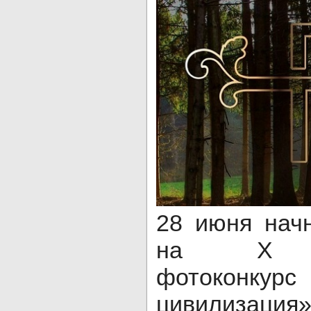
28 июня нач
на X Ме
фотоконк
цивилизация»