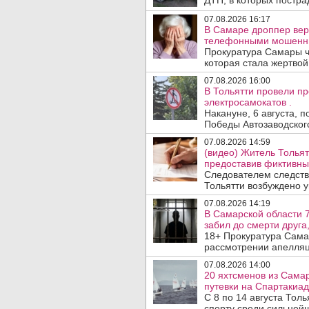
ДТП, в которых пострад
07.08.2026 16:17
В Самаре дроппер вер
телефонными мошенн
Прокуратура Самары ч
которая стала жертво
07.08.2026 16:00
В Тольятти провели п
электросамокатов .
Накануне, 6 августа, 
Победы Автозаводског
07.08.2026 14:59
(видео) Житель Тольят
предоставив фиктивны
Следователем следств
Тольятти возбуждено у
07.08.2026 14:19
В Самарской области 7
забил до смерти друга,
18+ Прокуратура Сама
рассмотрении апелляц
07.08.2026 14:00
20 яхтсменов из Сама
путевки на Спартакиад
С 8 по 14 августа Тол
спорту среди сильнейш