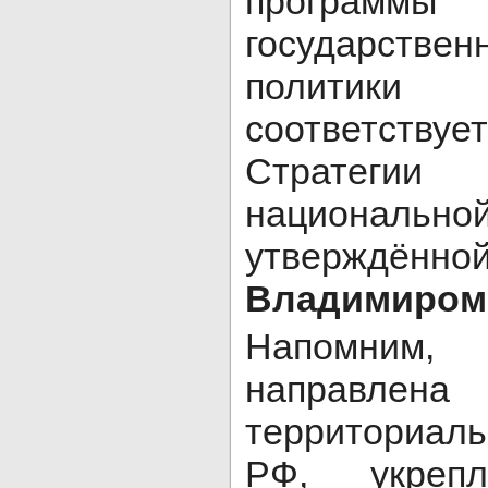
программы
государстве
политики
соответств
Стратегии 
национально
утверждён
Владимиром
Напомни
направлен
территориал
РФ, укрепл