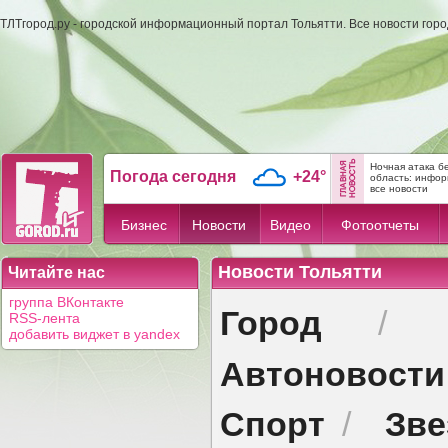
ТЛТгород.ру - городской информационный портал Тольятти. Все новости гор
Ночная атака б
Погода сегодня
+24°
область: инфо
все новости
Бизнес
Новости
Видео
Фотоотчеты
Новости Тольятти
Читайте нас
группа ВКонтакте
Город
/
RSS-лента
добавить виджет в yandex
Автоновости
Спорт
Зв
/