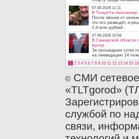
07.08.2026 11:11
В Тольятти пенсионер
После звонка от незна
что его разводят, и р
2,4 млн рублей ..
07.08.2026 10:56
В Самарской области г
мусор .
За прошедшие сутки п
на ликвидацию 14 пожа
1
2
3
4
5
6
7
8
9
10
11
12
13
14
15
16
СМИ сетевое
©
«TLTgorod» (Т
Зарегистриро
службой по на
связи, инфор
технологий и 