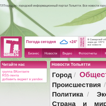
ТЛТгород.ру - городской информационный портал Тольятти. Все новости гор
В Самарской об
Погода сегодня
+24°
жара до +35°C
все новости
Бизнес
Новости
Видео
Фотоотчеты
Новости Тольятти
Читайте нас
Общес
группа ВКонтакте
Город
/
RSS-лента
добавить виджет в yandex
Происшествия
Политика
Эк
/
Страна и ми