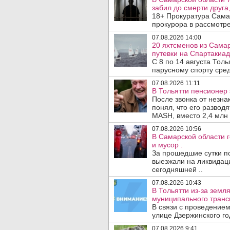
забил до смерти друга,
18+ Прокуратура Сама
прокурора в рассмотр
07.08.2026 14:00
20 яхтсменов из Сама
путевки на Спартакиад
С 8 по 14 августа Тол
парусному спорту сред
07.08.2026 11:11
В Тольятти пенсионер
После звонка от незна
понял, что его развод
MASH, вместо 2,4 млн 
07.08.2026 10:56
В Самарской области г
и мусор .
За прошедшие сутки п
выезжали на ликвидаци
сегодняшней ..
07.08.2026 10:43
В Тольятти из-за зем
муниципального транс
В связи с проведением
улице Дзержинского го
07.08.2026 9:41