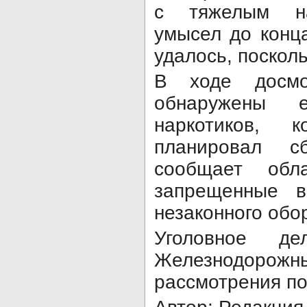
с тяжелым на
умысел до конц
удалось, поскол
В ходе досм
обнаружены 
наркотиков, 
планировал с
сообщает обла
запрещенные в
незаконного обо
Уголовное д
Железнодорожн
рассмотрения по