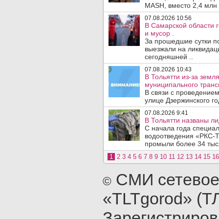
MASH, вместо 2,4 млн 
07.08.2026 10:56
В Самарской области г
и мусор .
За прошедшие сутки п
выезжали на ликвидаци
сегодняшней ..
07.08.2026 10:43
В Тольятти из-за зем
муниципального транс
В связи с проведением
улице Дзержинского го
07.08.2026 9:41
В Тольятти названы л
С начала года специа
водоотведения «РКС-Т
промыли более 34 тыся
1
2
3
4
5
6
7
8
9
10
11
12
13
14
15
16
СМИ сетевое
©
«TLTgorod» (Т
Зарегистриро