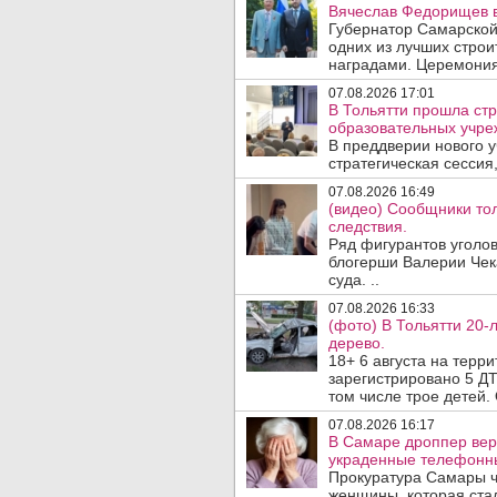
Вячеслав Федорищев в
Губернатор Самарской
одних из лучших стро
наградами. Церемония
07.08.2026 17:01
В Тольятти прошла стр
образовательных учре
В преддверии нового у
стратегическая сессия,
07.08.2026 16:49
(видео) Сообщники тол
следствия.
Ряд фигурантов уголов
блогерши Валерии Чека
суда. ..
07.08.2026 16:33
(фото) В Тольятти 20-
дерево.
18+ 6 августа на терр
зарегистрировано 5 ДТ
том числе трое детей. 
07.08.2026 16:17
В Самаре дроппер вер
украденные телефонн
Прокуратура Самары ч
женщины, которая ста