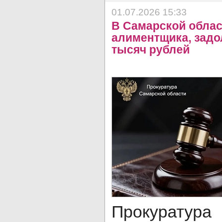
01.07.2026 15:33
В Самарской облас
алиментщика, задо
тысяч рублей
Прокуратур