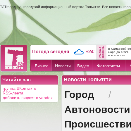
ТЛТгород.ру - городской информационный портал Тольятти. Все новости гор
В Самарской об
Погода сегодня
+24°
жара до +35°C
все новости
Бизнес
Новости
Видео
Фотоотчеты
Новости Тольятти
Читайте нас
группа ВКонтакте
Город
/
RSS-лента
добавить виджет в yandex
Автоновости
Происшеств