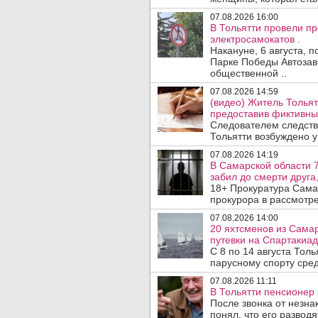
07.08.2026 16:00
В Тольятти провели п
электросамокатов .
Накануне, 6 августа, 
Парке Победы Автозав
общественной ..
07.08.2026 14:59
(видео) Житель Тольят
предоставив фиктивны
Следователем следств
Тольятти возбуждено у
07.08.2026 14:19
В Самарской области 7
забил до смерти друга,
18+ Прокуратура Сама
прокурора в рассмотр
07.08.2026 14:00
20 яхтсменов из Сама
путевки на Спартакиад
С 8 по 14 августа Тол
парусному спорту сред
07.08.2026 11:11
В Тольятти пенсионер
После звонка от незна
понял, что его развод