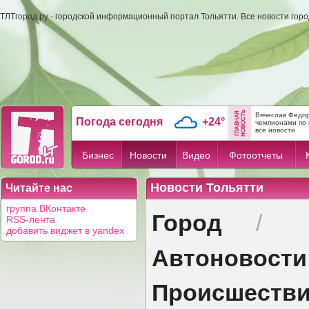
ТЛТгород.ру - городской информационный портал Тольятти. Все новости гор
Вячеслав Федор
Погода сегодня
+24°
чемпионами по 
все новости
Бизнес
Новости
Видео
Фотоотчеты
Новости Тольятти
Читайте нас
группа ВКонтакте
Город
/
RSS-лента
добавить виджет в yandex
Автоновости
Происшеств