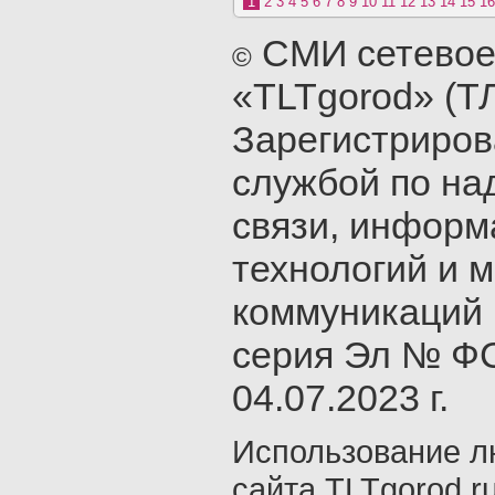
1
2
3
4
5
6
7
8
9
10
11
12
13
14
15
16
СМИ сетевое
©
«TLTgorod» (Т
Зарегистриро
службой по на
связи, инфор
технологий и 
коммуникаций 
серия Эл № ФС
04.07.2023 г.
Использование л
сайта TLTgorod.r