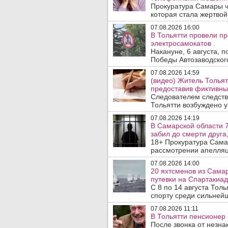
Прокуратура Самары ч
которая стала жертво
07.08.2026 16:00
В Тольятти провели п
электросамокатов .
Накануне, 6 августа, 
Победы Автозаводског
07.08.2026 14:59
(видео) Житель Тольят
предоставив фиктивны
Следователем следств
Тольятти возбуждено у
07.08.2026 14:19
В Самарской области 7
забил до смерти друга,
18+ Прокуратура Сама
рассмотрении апелляц
07.08.2026 14:00
20 яхтсменов из Сама
путевки на Спартакиад
С 8 по 14 августа Тол
спорту среди сильнейш
07.08.2026 11:11
В Тольятти пенсионер
После звонка от незна