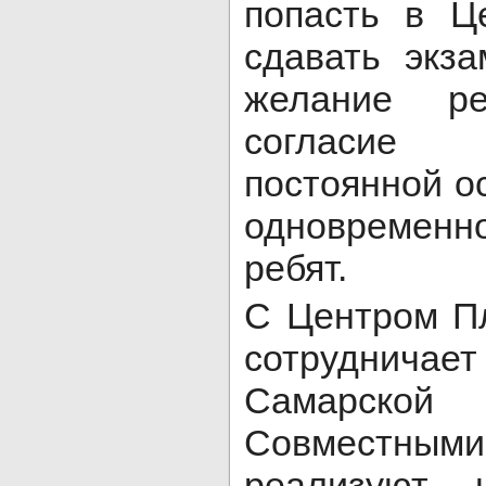
попасть в Ц
сдавать экз
желание р
согласие 
постоянной о
одновременн
ребят.
С Центром П
сотруднич
Самарск
Совместны
реализуют н