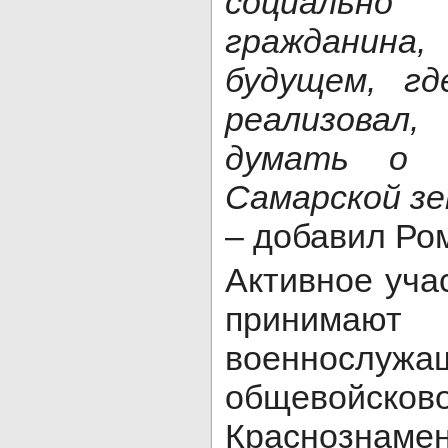
социально
граждани
будущем, г
реализова
думать о 
Самарской зе
– добавил Ро
Активное уча
принимают
военнослужащ
общевойсков
Краснозн