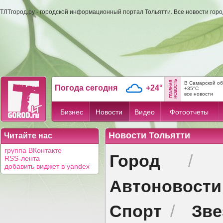
ТЛТгород.ру - городской информационный портал Тольятти. Все новости гор
В Самарской об
Погода сегодня
+24°
+35°C
все новости
Бизнес
Новости
Видео
Фотоотчеты
Новости Тольятти
Читайте нас
группа ВКонтакте
Город
/
RSS-лента
добавить виджет в yandex
Автоновости
Спорт
Зв
/