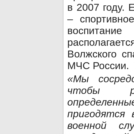
в 2007 году. 
– спортивно
воспитан
располагает
Волжского сп
МЧС России.
«Мы сосред
чтобы р
определенны
пригодятся 
военной с