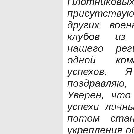
Плотник
присутству
других воен
клубов из
нашего ре
одной ком
успехов. 
поздравля
Уверен, что
успехи личн
потом ста
укрепления 