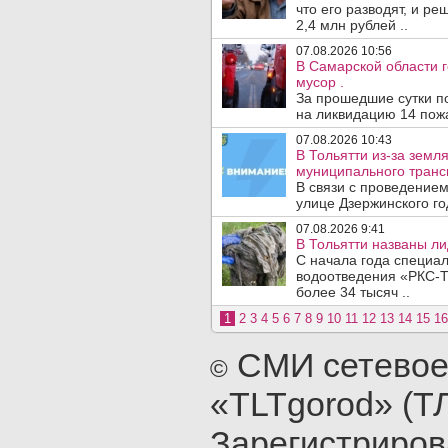
что его разводят, и р
2,4 млн рублей ..
07.08.2026 10:56
В Самарской области г
мусор .
За прошедшие сутки п
на ликвидацию 14 пожа
07.08.2026 10:43
В Тольятти из-за зем
муниципального транс
В связи с проведением
улице Дзержинского го
07.08.2026 9:41
В Тольятти названы л
С начала года специа
водоотведения «РКС-Т
более 34 тысяч ..
1
2
3
4
5
6
7
8
9
10
11
12
13
14
15
16
СМИ сетевое
©
«TLTgorod» (Т
Зарегистриро