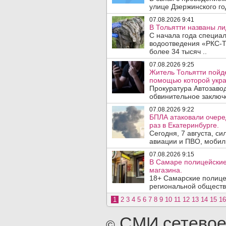
улице Дзержинского го
07.08.2026 9:41
В Тольятти названы л
С начала года специа
водоотведения «РКС-Т
более 34 тысяч ..
07.08.2026 9:25
Житель Тольятти пойде
помощью которой укра
Прокуратура Автозавод
обвинительное заключе
07.08.2026 9:22
БПЛА атаковали очеред
раз в Екатеринбурге.
Сегодня, 7 августа, с
авиации и ПВО, мобил
07.08.2026 9:15
В Самаре полицейские 
магазина.
18+ Самарские полице
региональной обществ
1
2
3
4
5
6
7
8
9
10
11
12
13
14
15
16
СМИ сетевое
©