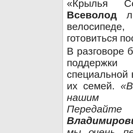
«Крылья Со
Всеволод
лю
велосипед
готовиться по
В разговоре 
поддержк
специальной 
их семей.
«В
нашим П
Перед
Владимиров
мы очень пе