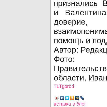
признались 
и Валентина
доверие
взаимопоним
помощь и под
Автор: Редак
Фото: п
Правитель
области, Ива
TLTgorod
Просмотров: 2157
вставка в блог