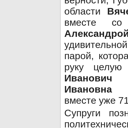
верности, Гу
области
Вяч
вместе со
Александро
удивитель
парой, котор
руку целую
Иванович
Ивановна
вместе уже 71
Супруги поз
политехнич