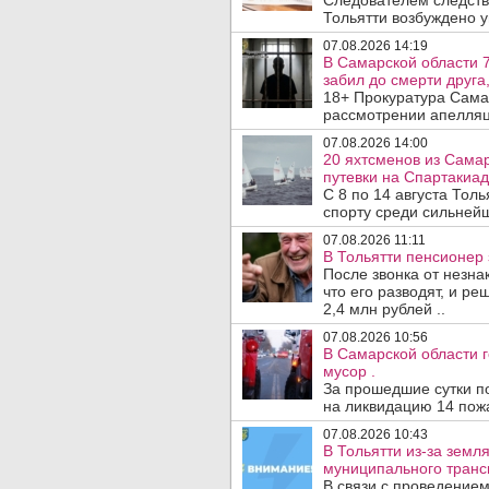
Следователем следств
Тольятти возбуждено у
07.08.2026 14:19
В Самарской области 7
забил до смерти друга,
18+ Прокуратура Сама
рассмотрении апелляц
07.08.2026 14:00
20 яхтсменов из Сама
путевки на Спартакиад
С 8 по 14 августа Тол
спорту среди сильнейш
07.08.2026 11:11
В Тольятти пенсионер
После звонка от незна
что его разводят, и р
2,4 млн рублей ..
07.08.2026 10:56
В Самарской области г
мусор .
За прошедшие сутки п
на ликвидацию 14 пожа
07.08.2026 10:43
В Тольятти из-за зем
муниципального транс
В связи с проведением