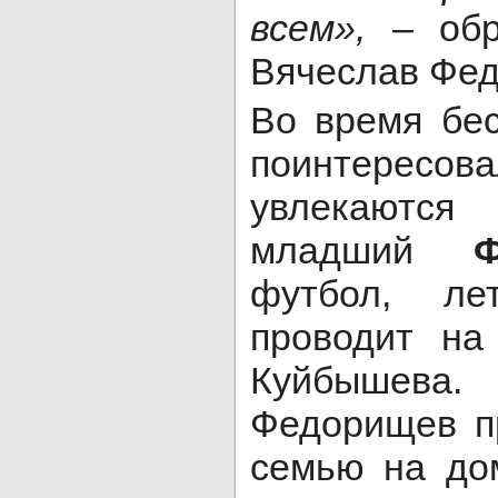
всем»,
– обра
Вячеслав Фе
Во время бе
поинтере
увлекаются
младший
футбол, л
проводит на
Куйбыше
Федорищев п
семью на до