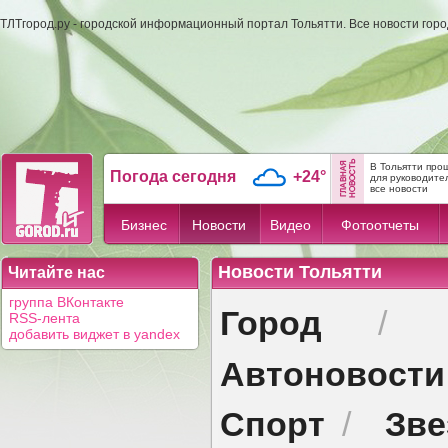
ТЛТгород.ру - городской информационный портал Тольятти. Все новости гор
В Тольятти про
Погода сегодня
+24°
для руководите
все новости
Бизнес
Новости
Видео
Фотоотчеты
Новости Тольятти
Читайте нас
группа ВКонтакте
Город
/
RSS-лента
добавить виджет в yandex
Автоновости
Спорт
Зв
/