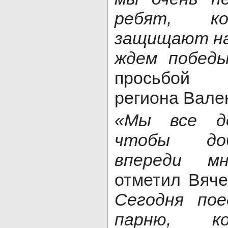
ребят, ко
защищают на
ждем победы
просьбой 
региона Вале
«Мы все д
чтобы доб
впереди м
отметил Вяч
Сегодня пое
парню, к