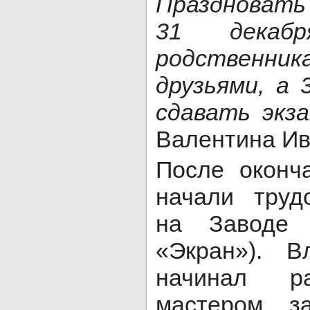
Праздновать
31 декаб
родственник
друзьями, а
сдавать экз
Валентина Ив
После оконч
начали труд
на Заводе
«Экран»). В
начинал р
мастером, з