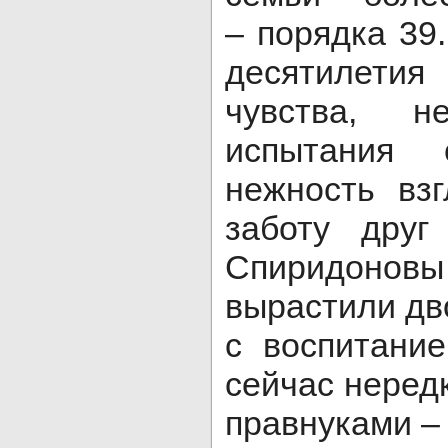
– порядка 39
десятилети
чувства, 
испытания 
нежность вз
заботу друг
Спиридон
вырастили дв
с воспитани
сейчас неред
правнуками – 