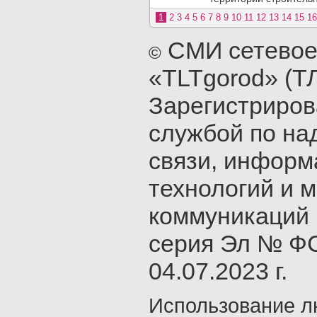
1
2
3
4
5
6
7
8
9
10
11
12
13
14
15
16
СМИ сетевое
©
«TLTgorod» (Т
Зарегистриро
службой по на
связи, инфор
технологий и 
коммуникаций 
серия Эл № ФС
04.07.2023 г.
Использование л