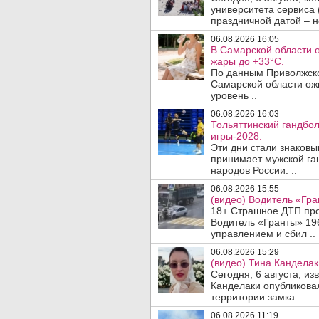
университета сервиса 
праздничной датой – н
06.08.2026 16:05
В Самарской области 
жары до +33°C.
По данным Приволжско
Самарской области ож
уровень ..
06.08.2026 16:03
Тольяттинский гандбол
игры-2028.
Эти дни стали знаковы
принимает мужской га
народов России. ..
06.08.2026 15:55
(видео) Водитель «Гра
18+ Страшное ДТП прои
Водитель «Гранты» 19
управлением и сбил ..
06.08.2026 15:29
(видео) Тина Канделак
Сегодня, 6 августа, и
Канделаки опубликовал
территории замка ..
06.08.2026 11:19