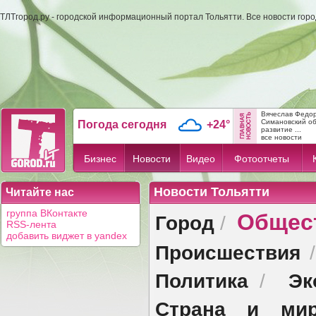
ТЛТгород.ру - городской информационный портал Тольятти. Все новости гор
Вячеслав Федо
Симановский об
Погода сегодня
+24°
развитие ...
все новости
Бизнес
Новости
Видео
Фотоотчеты
Новости Тольятти
Читайте нас
Общес
группа ВКонтакте
Город
/
RSS-лента
добавить виджет в yandex
Происшествия
Политика
Эк
/
Страна и ми