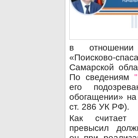
в отношении
«Поисково-сп
Самарской обл
По сведениям
его подозрев
обогащении» на 
ст. 286 УК РФ).
Как считает 
превысил долж
он при реализ