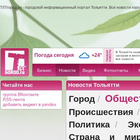
ТЛТгород.ру - городской информационный портал Тольятти. Все новости гор
В Тольятти наз
Погода сегодня
+24°
засорам в мног
все новости
Бизнес
Новости
Видео
Фотоотчеты
Новости Тольятти
Читайте нас
Общес
группа ВКонтакте
Город
/
RSS-лента
добавить виджет в yandex
Происшествия
Политика
Эк
/
Страна и ми