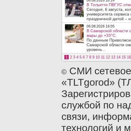
06.08.2026 16:14
В Тольятти ПВГУС отм
Сегодня, 6 августа, к
университета сервиса 
праздничной датой – н
06.08.2026 16:05
В Самарской области 
жары до +33°C.
По данным Приволжско
Самарской области ож
уровень ..
1
2
3
4
5
6
7
8
9
10
11
12
13
14
15
16
СМИ сетевое
©
«TLTgorod» (Т
Зарегистриро
службой по на
связи, инфор
технологий и 