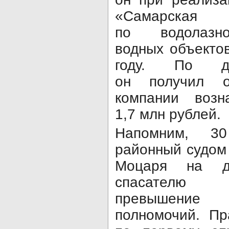
«Самарска
по водолазн
водных объекто
году. По да
он получил о
компании возн
1,7 млн рублей.
Напомним, 3
районный судом
Моцаря на д
спасателю 
превышени
полномочий. П