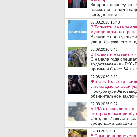
За прошедшие сутки п
выезжали на ликвидаци
сегодняшней ..
07.08.2026 10:43
В Тольятти из-за зем
муниципального транс
В связи с проведением
улице Дзержинского го
07.08.2026 9:41
В Тольятти названы л
С начала года специа
водоотведения «РКС-Т
промыли более 34 тыся
07.08.2026 9:25
Житель Тольятти пойд
с помощью которой укр
Прокуратура Автозавод
обвинительное заключе
07.08.2026 9:22
БПЛА атаковали очеред
этот раз в Екатеринбур
Сегодня, 7 августа, с
средствами авиации и
07.08.2026 9:15
В Самаре полицейские 