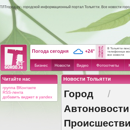
ТЛТгород.ру - городской информационный портал Тольятти. Все новости гор
В Тольятти пен
Погода сегодня
+24°
телефонных мо
все новости
Бизнес
Новости
Видео
Фотоотчеты
Новости Тольятти
Читайте нас
группа ВКонтакте
Город
/
RSS-лента
добавить виджет в yandex
Автоновости
Происшеств