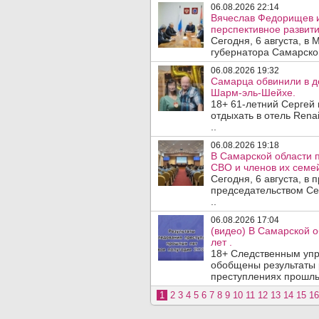
06.08.2026 22:14
Вячеслав Федорищев 
перспективное развити
Сегодня, 6 августа, в
губернатора Самарско
06.08.2026 19:32
Самарца обвинили в до
Шарм-эль-Шейхе.
18+ 61-летний Сергей
отдыхать в отель Rena
..
06.08.2026 19:18
В Самарской области 
СВО и членов их семей
Сегодня, 6 августа, в
председательством Се
..
06.08.2026 17:04
(видео) В Самарской 
лет .
18+ Следственным упр
обобщены результаты 
преступлениях прошлых
1
2
3
4
5
6
7
8
9
10
11
12
13
14
15
16