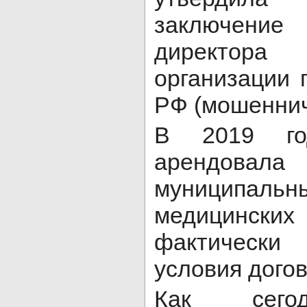
заключени
директора
организации п
РФ (мошеннич
В 2019 го
арендо
муниципальн
медицинск
фактически
условия догов
Как сего