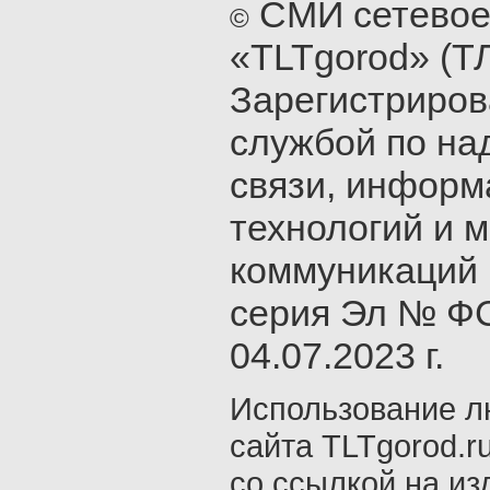
СМИ сетевое
©
«TLTgorod» (Т
Зарегистриро
службой по на
связи, инфор
технологий и 
коммуникаций 
серия Эл № ФС
04.07.2023 г.
Использование л
сайта TLTgorod.r
со ссылкой на из