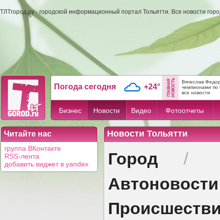
ТЛТгород.ру - городской информационный портал Тольятти. Все новости гор
Вячеслав Федор
Погода сегодня
+24°
чемпионами по 
все новости
Бизнес
Новости
Видео
Фотоотчеты
Новости Тольятти
Читайте нас
группа ВКонтакте
Город
/
RSS-лента
добавить виджет в yandex
Автоновости
Происшеств