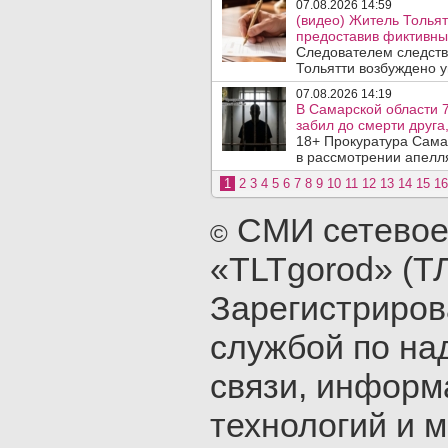
07.08.2026 14:59
(видео) Житель Тольят
предоставив фиктивны
Следователем следств
Тольятти возбуждено у
07.08.2026 14:19
В Самарской области 7
забил до смерти друга,
18+ Прокуратура Сама
в рассмотрении апелл
1
2
3
4
5
6
7
8
9
10
11
12
13
14
15
16
СМИ сетевое
©
«TLTgorod» (Т
Зарегистриро
службой по на
связи, инфор
технологий и 