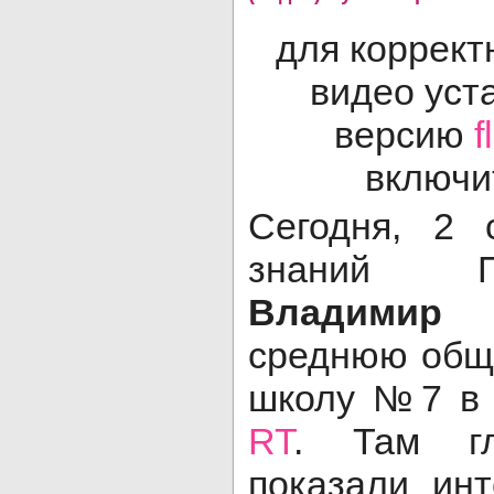
для коррект
видео уст
версию
f
включит
Сегодня, 2 
знаний П
Владимир 
среднюю общ
школу №7 в 
RT
. Там гл
показали инт