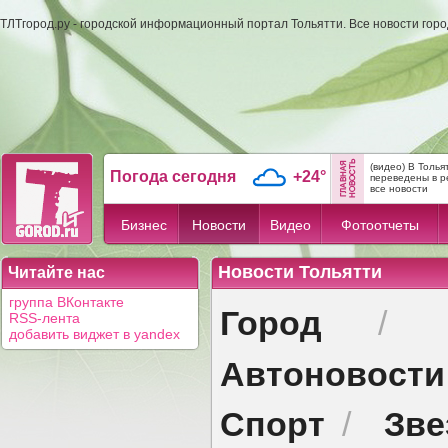
ТЛТгород.ру - городской информационный портал Тольятти. Все новости гор
(видео) В Толь
Погода сегодня
+24°
переведены в р
все новости
Бизнес
Новости
Видео
Фотоотчеты
Новости Тольятти
Читайте нас
группа ВКонтакте
Город
/
RSS-лента
добавить виджет в yandex
Автоновости
Спорт
Зв
/