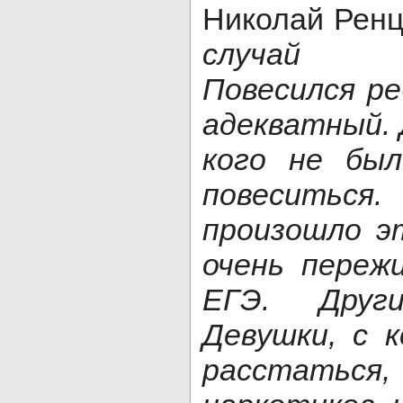
Николай Рен
случай с
Повесился ре
адекватный. 
кого не бы
повеситься. 
произошло э
очень переж
ЕГЭ. Друг
Девушки, с 
расстаться,