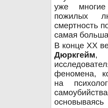
уже многи
пожилых л
смертность п
самая больша
В конце XX в
Дюркгейм
,
исследова
феномена, к
на психолог
самоубийс
основываясь 