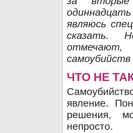
за вторые
одиннадцать 
являюсь спец
сказать. 
отмечают,
самоубийств 
ЧТО НЕ ТА
Самоубийс
явление. Пон
решения, м
непросто.