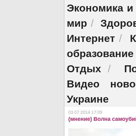
Экономика и
мир
Здоро
/
Интернет
К
/
образование
Отдых
П
/
Видео ново
Украине
03.07.2014 17:09
(мнение) Волна самоуби