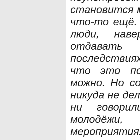
становится м
что-то ещё.
люди, нав
отдавать
последстви
что это по
можно. Но с
никуда не де
ни говори
молодёжи,
мероприят