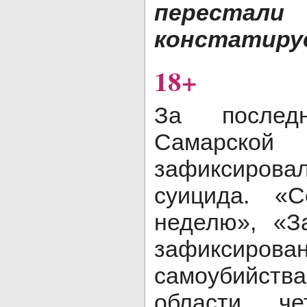
перестали
констатир
18+
За после
Самарск
зафиксиро
суицида. «
неделю», «З
зафиксир
самоубийства
области че