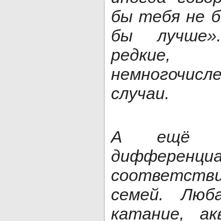
бы тебя не б
бы лучше»
редкие,
немногочисле
случаи.
А ещё э
диффер
соответств
семей. Люб
катание, ак