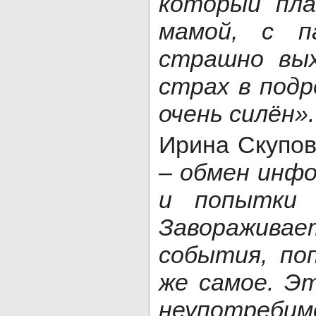
который пла
мамой, с п
страшно вых
страх в подр
очень силён».
Ирина Скупо
– обмен инфо
и попытки 
Заворажи
события, по
же самое. Эт
неупотребимо