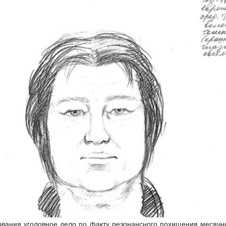
ования уголовное дело по факту резонансного похищения месяч