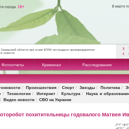
18+
В марте п
ти города.
$
 Самарской области при атаке БПЛА пострадало промпредприятие
се новости
€
Фотоотчеты
Криминал
Расследования
тоновости
Происшествия
Спорт
Звезды
Политика
Э
/
/
/
/
/
е
Технологии
Интернет
Культура
Наука и образовани
/
/
/
/
Видео новости
СВО на Украине
/
/
фоторобот похитительницы годовалого Матвея И