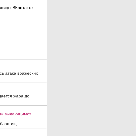
ь атаке вражеских
дается жара до
ти» выдающимся
ласти», ..