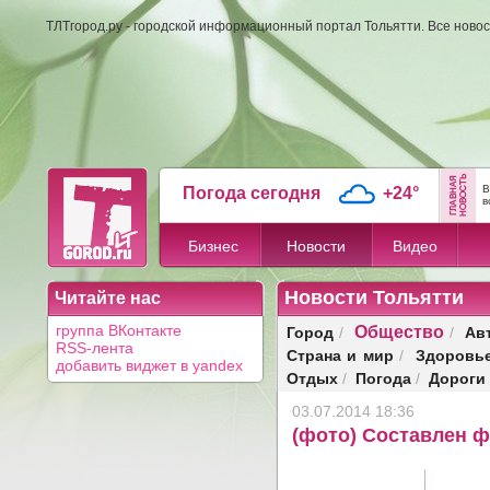
ТЛТгород.ру - городской информационный портал Тольятти. Все новос
В
Погода сегодня
+24°
в
Бизнес
Новости
Видео
Новости Тольятти
Читайте нас
Общество
Город
Ав
группа ВКонтакте
/
/
RSS-лента
Страна и мир
Здоровь
/
добавить виджет в yandex
Отдых
Погода
Дороги
/
/
03.07.2014 18:36
(фото) Составлен 