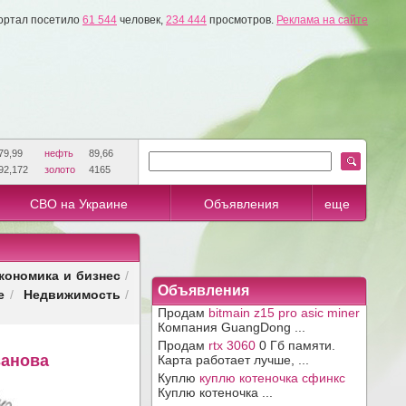
ортал посетило
61 544
человек,
234 444
просмотров.
Реклама на сайте
79,99
нефть
89,66
92,172
золото
4165
СВО на Украине
Объявления
еще
кономика и бизнес
/
Объявления
е
Недвижимость
/
/
Продам
bitmain z15 pro asic miner
Компания GuangDong ...
Продам
rtx 3060
0 Гб памяти.
ванова
Карта работает лучше, ...
Куплю
куплю котеночка сфинкс
Куплю котеночка ...