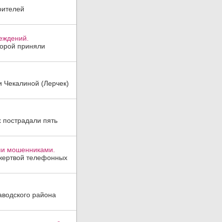
оителей
реждений.
торой приняли
и Чекалиной (Лерчек)
х пострадали пять
ми мошенниками.
 жертвой телефонных
аводского района