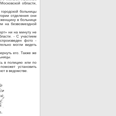
Московской области,
 городской больницы
тории отделения они
 женщину в больнице
ии на безвозмездной
рт» ни на минуту не
ласти. - С участием
спроизведен фото -
тельно могли видеть
ернуть его. Также же
ьницы.
сь в полицию или по
поможет установить
яют в ведомстве.