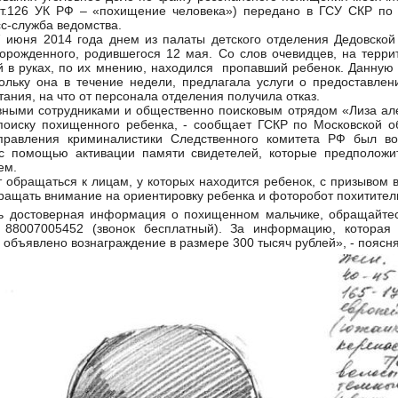
 ст.126 УК РФ – «похищение человека») передано в ГСУ СКР по 
с-служба ведомства.
7 июня 2014 года днем из палаты детского отделения Дедовской
орожденного, родившегося 12 мая. Со слов очевидцев, на терри
й в руках, по их мнению, находился пропавший ребенок. Данную
ольку она в течение недели, предлагала услуги о предоставлен
тания, на что от персонала отделения получила отказ.
вными сотрудниками и общественно поисковым отрядом «Лиза але
поиску похищенного ребенка, - сообщает ГСКР по Московской об
правления криминалистики Следственного комитета РФ был во
с помощью активации памяти свидетелей, которые предположи
цем.
 обращаться к лицам, у которых находится ребенок, с призывом в
ращать внимание на ориентировку ребенка и фоторобот похитител
сть достоверная информация о похищенном мальчике, обращайте
 88007005452 (звонок бесплатный). За информацию, которая 
 объявлено вознаграждение в размере 300 тысяч рублей», - поясн