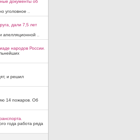
вные документы об
о уголовное ..
уга, дали 7,5 лет
и апелляционной ..
иаде народов России.
ильнейших
ят, и решил
ию 14 пожаров. Об
ранспорта.
ого года работа ряда