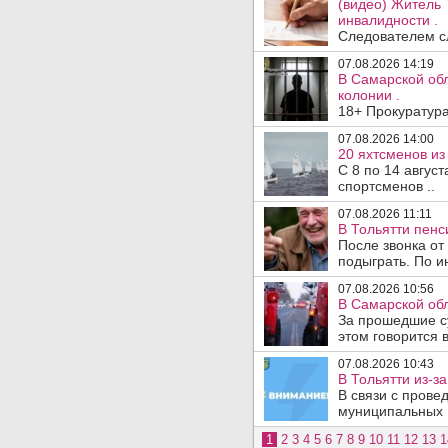
(видео) Житель 
инвалидности .
Следователем сл
07.08.2026 14:19
В Самарской обл
колонии .
18+ Прокуратура
07.08.2026 14:00
20 яхтсменов из
С 8 по 14 авгус
спортсменов ..
07.08.2026 11:11
В Тольятти пен
После звонка от
подыграть. По и
07.08.2026 10:56
В Самарской обл
За прошедшие с
этом говорится 
07.08.2026 10:43
В Тольятти из-з
В связи с прове
муниципальных .
1
2
3
4
5
6
7
8
9
10
11
12
13
1