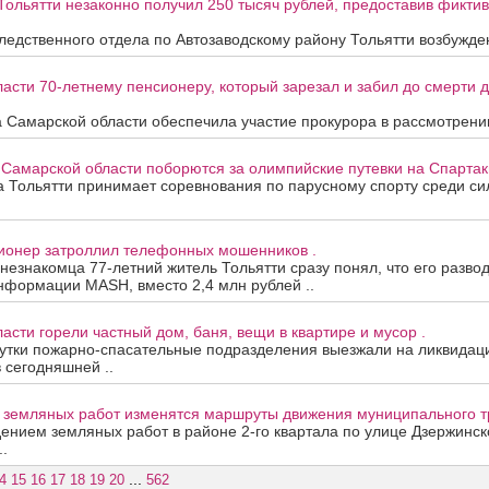
Тольятти незаконно получил 250 тысяч рублей, предоставив фикти
едственного отдела по Автозаводскому району Тольятти возбужден
асти 70-летнему пенсионеру, который зарезал и забил до смерти др
 Самарской области обеспечила участие прокурора в рассмотрени
 Самарской области поборются за олимпийские путевки на Спартак
та Тольятти принимает соревнования по парусному спорту среди с
сионер затроллил телефонных мошенников .
 незнакомца 77-летний житель Тольятти сразу понял, что его развод
нформации MASH, вместо 2,4 млн рублей ..
асти горели частный дом, баня, вещи в квартире и мусор .
утки пожарно-спасательные подразделения выезжали на ликвидац
в сегодняшней ..
а земляных работ изменятся маршруты движения муниципального т
дением земляных работ в районе 2-го квартала по улице Дзержинск
.
...
4
15
16
17
18
19
20
562