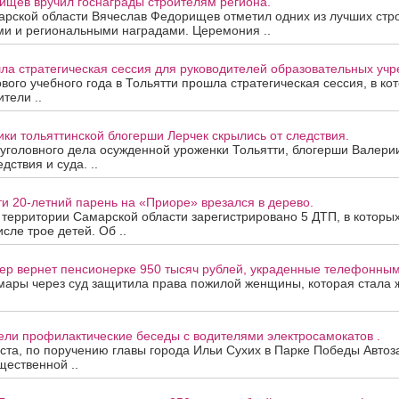
ищев вручил госнаграды строителям региона.
арской области Вячеслав Федорищев отметил одних из лучших стр
ми и региональными наградами. Церемония ..
ла стратегическая сессия для руководителей образовательных уч
вого учебного года в Тольятти прошла стратегическая сессия, в ко
тели ..
ки тольяттинской блогерши Лерчек скрылись от следствия.
уголовного дела осужденной уроженки Тольятти, блогерши Валери
дствия и суда. ..
ти 20-летний парень на «Приоре» врезался в дерево.
а территории Самарской области зарегистрировано 5 ДТП, в которы
исле трое детей. Об ..
ер вернет пенсионерке 950 тысяч рублей, украденные телефонны
мары через суд защитила права пожилой женщины, которая стала
ели профилактические беседы с водителями электросамокатов .
уста, по поручению главы города Ильи Сухих в Парке Победы Автоз
ественной ..