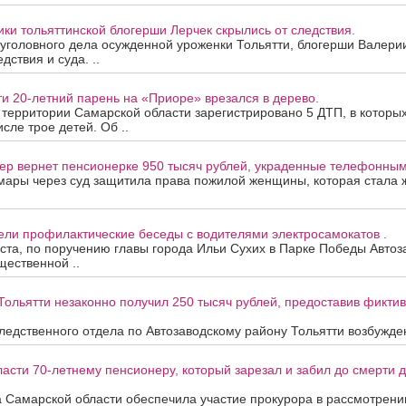
ки тольяттинской блогерши Лерчек скрылись от следствия.
уголовного дела осужденной уроженки Тольятти, блогерши Валери
дствия и суда. ..
ти 20-летний парень на «Приоре» врезался в дерево.
а территории Самарской области зарегистрировано 5 ДТП, в которы
исле трое детей. Об ..
ер вернет пенсионерке 950 тысяч рублей, украденные телефонны
мары через суд защитила права пожилой женщины, которая стала
ели профилактические беседы с водителями электросамокатов .
уста, по поручению главы города Ильи Сухих в Парке Победы Автоз
ественной ..
Тольятти незаконно получил 250 тысяч рублей, предоставив фикти
едственного отдела по Автозаводскому району Тольятти возбужден
асти 70-летнему пенсионеру, который зарезал и забил до смерти др
 Самарской области обеспечила участие прокурора в рассмотрени