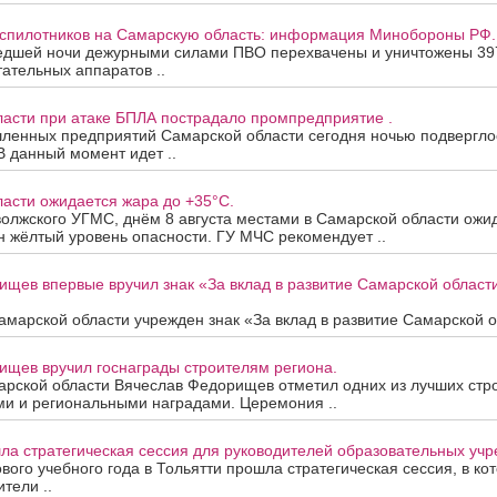
еспилотников на Самарскую область: информация Минобороны РФ.
едшей ночи дежурными силами ПВО перехвачены и уничтожены 39
ательных аппаратов ..
ласти при атаке БПЛА пострадало промпредприятие .
ленных предприятий Самарской области сегодня ночью подверглос
В данный момент идет ..
асти ожидается жара до +35°C.
олжского УГМС, днём 8 августа местами в Самарской области ожи
 жёлтый уровень опасности. ГУ МЧС рекомендует ..
ищев впервые вручил знак «За вклад в развитие Самарской облас
марской области учрежден знак «За вклад в развитие Самарской об
ищев вручил госнаграды строителям региона.
арской области Вячеслав Федорищев отметил одних из лучших стр
ми и региональными наградами. Церемония ..
ла стратегическая сессия для руководителей образовательных уч
вого учебного года в Тольятти прошла стратегическая сессия, в ко
тели ..