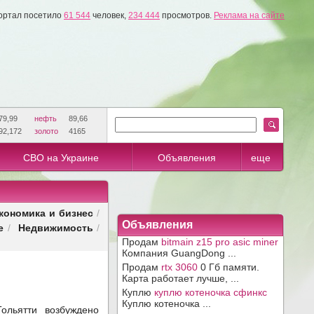
ортал посетило
61 544
человек,
234 444
просмотров.
Реклама на сайте
79,99
нефть
89,66
92,172
золото
4165
СВО на Украине
Объявления
еще
кономика и бизнес
/
Объявления
е
Недвижимость
/
/
Продам
bitmain z15 pro asic miner
Компания GuangDong ...
Продам
rtx 3060
0 Гб памяти.
Карта работает лучше, ...
Куплю
куплю котеночка сфинкс
Куплю котеночка ...
льятти возбуждено