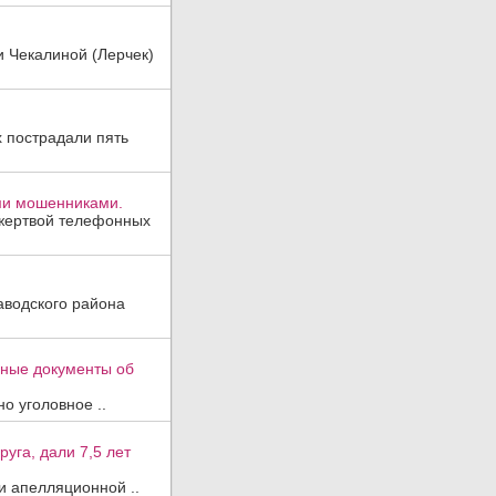
и Чекалиной (Лерчек)
х пострадали пять
ми мошенниками.
 жертвой телефонных
аводского района
вные документы об
о уголовное ..
уга, дали 7,5 лет
и апелляционной ..