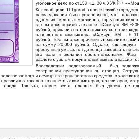
уголовное дело по ст.159 ч.1, 30 ч.3 УК РФ - «М
Как сообщили TLTgorod в пресс-службе городског
расследования было установлено, что подозр
одном из местных магазинов, торгующих видео-
где пытался похитить планшет «Самсунг SM-Е80
рублей, приклеив на него этикетку со штрих-код
планшетного компьютера «Самсунг SM – Е 11
рублей. Чем пытался причинить незначительный
на сумму 20.000 рублей. Однако, как следует 
преступный умысел он до конца завершить не см
его воли и желания обстоятельствам». Факт
расчете с ушлым покупателем выявила кассир тор
Впоследствии подозреваемый был задер
совершении преступления он отрицал. Сотруд
подозреваемого и осмотр его транспортного средства, в ходе кот
от различных товаров: планшетных компьютеров, телевизоров, мат
х города. Так что, скорее всего, планшет был далеко не ед