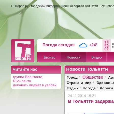
ТЛТгород.ру - городской информационный портал Тольятти. Все новос
В
Погода сегодня
+24°
в
Бизнес
Новости
Видео
Новости Тольятти
Читайте нас
Общество
Город
Ав
группа ВКонтакте
/
/
RSS-лента
Страна и мир
Здоровь
/
добавить виджет в yandex
Отдых
Погода
Дороги
/
/
24.11.2014 19:21
В Тольятти задержа