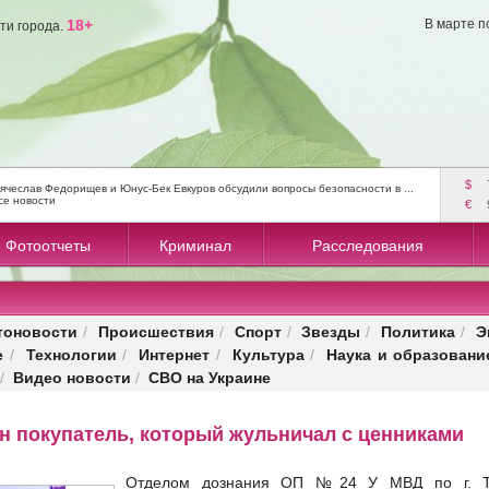
18+
В марте п
ти города.
$
ячеслав Федорищев и Юнус-Бек Евкуров обсудили вопросы безопасности в ...
се новости
€
Фотоотчеты
Криминал
Расследования
тоновости
Происшествия
Спорт
Звезды
Политика
Э
/
/
/
/
/
е
Технологии
Интернет
Культура
Наука и образовани
/
/
/
/
Видео новости
СВО на Украине
/
/
н покупатель, который жульничал с ценниками
Отделом дознания ОП №24 У МВД по г. То