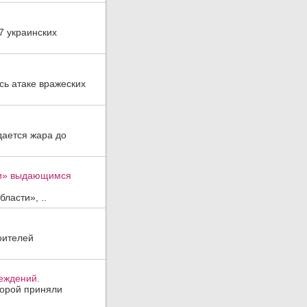
7 украинских
ь атаке вражеских
дается жара до
ти» выдающимся
ласти», ..
оителей
реждений.
торой приняли