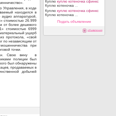
Куплю
куплю котеночка сфинкс
ошенничество».
Куплю котеночка ...
о Управления, в ходе
Куплю
куплю котеночка сфинкс
еваемый находился в
Куплю котеночка ...
 аудио аппаратурой,
5» стоимостью 26.999
Подать объявление
ом от более дешевого
1» стоимостью 6999
объявления
 материальный ущерб
из протокола, «свой
ог по независящим от
 мошенничества при
говой точки.
жан. Свою вину в
никами полиции был
орого был обнаружены
рацев, продаваемых в
инственной добычей