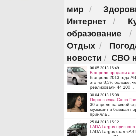
мир
Здоров
/
Интернет
К
/
образование
Отдых
Погод
/
новости
СВО н
/
06.05.2013 16:49
В апреле продажи авт
В апреле 2013 года А
это на 8,3% больше, ч
реализовали 44 100 ..
30.04.2013 15:08
Порнозвезда Саша Грей
30 апреля на своей стр
музыкант и бывшая по
приняла ..
25.04.2013 15:12
LADA Largus признана
LADA Largus стал «А