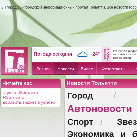
ТЛТгород.ру - городской информационный портал Тольятти. Все новости гор
Вячеслав Федор
Погода сегодня
+24°
чемпионами по 
все новости
Бизнес
Новости
Видео
Фотоотчеты
Новости Тольятти
Читайте нас
Город
группа ВКонтакте
/
RSS-лента
добавить виджет в yandex
Автоновости
Спорт
Зве
/
Экономика и б