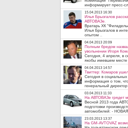
номинации "Перевозчи
информирует пресс-сл
15.04.2013 16:30
Илья Брызгалов расска
АВТОВАЗе.
Вратарь ХК "Филадель
Илья Брызгалов в инт
опытом ..
04.04.2013 20:09
Полным бредом назва
увольнении Игоря Ком
Сегодня, 4 апреля, в
якобы имевшем месте 
04.04.2013 14:57
Твиттер: Комаров ушел
Сегодня в социальных 
информация о том, ч
генеральный директор 
03.04.2013 11:33
На АВТОВАЗе грядет 
Весной 2013 года АВТ
подготовки производс
автомобилей: - НОВАЯ 
23.03.2013 13:37
На GM-AVTOVAZ возмо
На тольяттинском пре