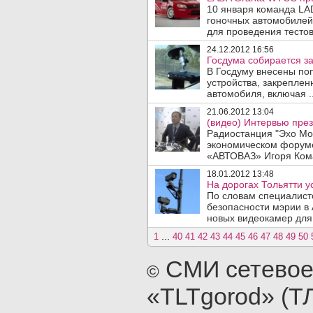
10 января команда LAD
гоночных автомобилей
для проведения тестов
24.12.2012 16:56
Госдума собирается за
В Госдуму внесены по
устройства, закреплен
автомобиля, включая .
21.06.2012 13:04
(видео) Интервью пре
Радиостанция "Эхо Мо
экономическом форуме
«АВТОВАЗ» Игоря Кома
18.01.2012 13:48
На дорогах Тольятти у
По словам специалист
безопасности мэрии в
новых видеокамер для 
...
1
40
41
42
43
44
45
46
47
48
49
50
СМИ сетевое
©
«TLTgorod» (Т