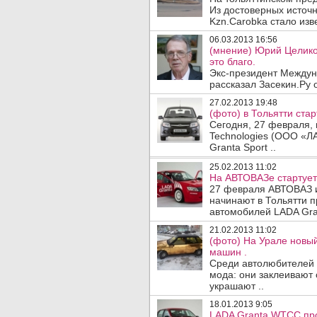
Из достоверных источн
Kzn.Carobka стало изве
06.03.2013 16:56
(мнение) Юрий Целико
это благо.
Экс-президент Междун
рассказал Засекин.Ру 
27.02.2013 19:48
(фото) в Тольятти ста
Сегодня, 27 февраля, 
Technologies (ООО «Л
Granta Sport ..
25.02.2013 11:02
На АВТОВАЗе стартует 
27 февраля АВТОВАЗ и
начинают в Тольятти п
автомобилей LADA Grant
21.02.2013 11:02
(фото) На Урале новый
машин .
Среди автолюбителей 
мода: они заклеивают
украшают ..
18.01.2013 9:05
LADA Granta WTCC про