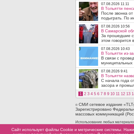
07.08.2026 11:11
В Тольятти пен
После звонка от
подыграть. По и
07.08.2026 10:56
В Самарской обл
За прошедшие с
этом говорится 
07.08.2026 10:43
В Тольятти из-з
В связи с прове
муниципальных .
07.08.2026 9:41
В Тольятти назв
С начала года с
засора и промыл
1
2
3
4
5
6
7
8
9
10
11
12
13
1
СМИ сетевое издание «TLT
©
Зарегистрировано Федеральн
массовых коммуникаций (Рос
Использование любых материалов 
сайта. При использовании любых 
Сайт использует файлы Cookie и метрические системы. Нажи
конкретную страницу сайта, с ко