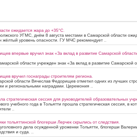
асти ожидается жара до +35°C.
олжского УГМС, днём 8 августа местами в Самарской области ожи
 жёлтый уровень опасности. ГУ МЧС рекомендует ..
ищев впервые вручил знак «За вклад в развитие Самарской облас
марской области учрежден знак «За вклад в развитие Самарской об
ищев вручил госнаграды строителям региона.
арской области Вячеслав Федорищев отметил одних из лучших стр
ми и региональными наградами. Церемония ..
ла стратегическая сессия для руководителей образовательных уч
вого учебного года в Тольятти прошла стратегическая сессия, в ко
тели ..
ки тольяттинской блогерши Лерчек скрылись от следствия.
уголовного дела осужденной уроженки Тольятти, блогерши Валери
дствия и суда. ..