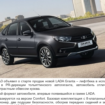
З объявил о старте продаж новой LADA Granta – лифтбека в испо
в PR-дирекции тольяттинского автогиганта, автомобиль отли
трастным обвесом кузова.
ый формат автомобиля, впервые появившийся в гамме LADA.
базируется на версии Comfort. Базовая комплектация с 8-клапанным
онер, две подушки безопасности, обогрев передних сидений и з