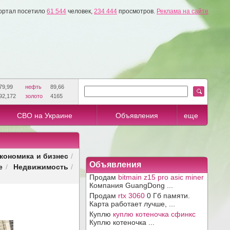
ортал посетило
61 544
человек,
234 444
просмотров.
Реклама на сайте
79,99
нефть
89,66
92,172
золото
4165
СВО на Украине
Объявления
еще
кономика и бизнес
/
Объявления
е
Недвижимость
/
/
Продам
bitmain z15 pro asic miner
Компания GuangDong ...
Продам
rtx 3060
0 Гб памяти.
Карта работает лучше, ...
Куплю
куплю котеночка сфинкс
Куплю котеночка ...