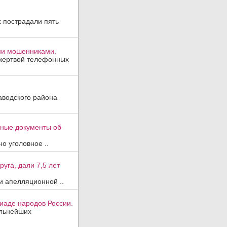
х пострадали пять
ми мошенниками.
 жертвой телефонных
аводского района
вные документы об
о уголовное ..
уга, дали 7,5 лет
и апелляционной ..
иаде народов России.
ильнейших