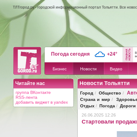
ТЛТгород.ру - городской информационный портал Тольятти. Все новос
В
Погода сегодня
+24°
в
Бизнес
Новости
Видео
Новости Тольятти
Читайте нас
Авт
Город
Общество
группа ВКонтакте
/
/
RSS-лента
Страна и мир
Здоровь
/
добавить виджет в yandex
Отдых
Погода
Дороги
/
/
26.06.2025 12:26
Стартовали продажи