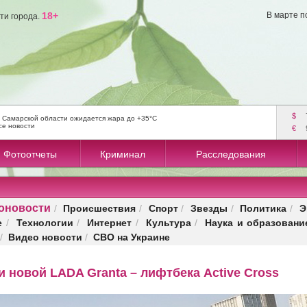
18+
В марте п
ти города.
$
 Самарской области ожидается жара до +35°C
се новости
€
Фотоотчеты
Криминал
Расследования
оновости
Происшествия
Спорт
Звезды
Политика
Э
/
/
/
/
/
е
Технологии
Интернет
Культура
Наука и образовани
/
/
/
/
Видео новости
СВО на Украине
/
/
 новой LADA Granta – лифтбека Active Cross