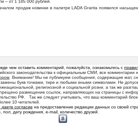
и – от 1 185 000 рублей.
началом продаж новинки в палитре LADA Granta появился насыще