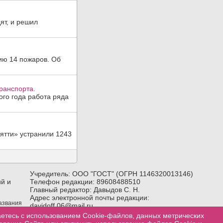
ят, и решил
ию 14 пожаров. Об
ранспорта.
ого года работа ряда
ятти» устранили 1243
Учредитель: ООО "ГОСТ" (ОГРН 1146320013146)
й и
Телефон редакции: 89608488510
Главный редактор: Давыдов С. Н.
Адрес электронной почты редакции:
названия
davidoff.06@mail.ru
лка) на
Возрастное ограничение:
18+
аетесь с использованием Cookie-файлов, данных метрических