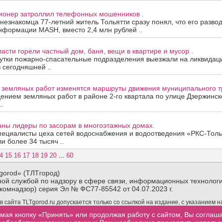
сионер затроллил телефонных мошенников .
 незнакомца 77-летний житель Тольятти сразу понял, что его развод
нформации MASH, вместо 2,4 млн рублей ..
асти горели частный дом, баня, вещи в квартире и мусор .
утки пожарно-спасательные подразделения выезжали на ликвидац
в сегодняшней ..
а земляных работ изменятся маршруты движения муниципального т
дением земляных работ в районе 2-го квартала по улице Дзержинск
.
аны лидеры по засорам в многоэтажных домах.
пециалисты цеха сетей водоснабжения и водоотведения «РКС-Толь
и более 34 тысяч ..
...
4
15
16
17
18
19
20
60
gorod» (ТЛТгород)
ой службой по надзору в сфере связи, информационных технологи
комнадзор) серия Эл № ФС77-85542 от 04.07.2023 г.
сайта TLTgorod.ru допускается только со ссылкой на издание, с указанием 
материалов TLTgorod.ru в интернете обязательна гиперссылка (активная ссы
мая кнопку «Принять» или продолжая работу с сайтом, Вы соглаш
торой взята информация, размещенная не позже первого абзаца публикуемого