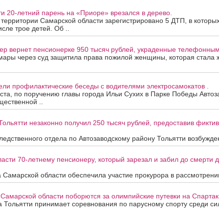
ти 20-летний парень на «Приоре» врезался в дерево.
а территории Самарской области зарегистрировано 5 ДТП, в которы
исле трое детей. Об ..
ер вернет пенсионерке 950 тысяч рублей, украденные телефонны
мары через суд защитила права пожилой женщины, которая стала
ели профилактические беседы с водителями электросамокатов .
уста, по поручению главы города Ильи Сухих в Парке Победы Автоз
ественной ..
Тольятти незаконно получил 250 тысяч рублей, предоставив фикти
едственного отдела по Автозаводскому району Тольятти возбужден
асти 70-летнему пенсионеру, который зарезал и забил до смерти др
 Самарской области обеспечила участие прокурора в рассмотрени
 Самарской области поборются за олимпийские путевки на Спартак
та Тольятти принимает соревнования по парусному спорту среди с