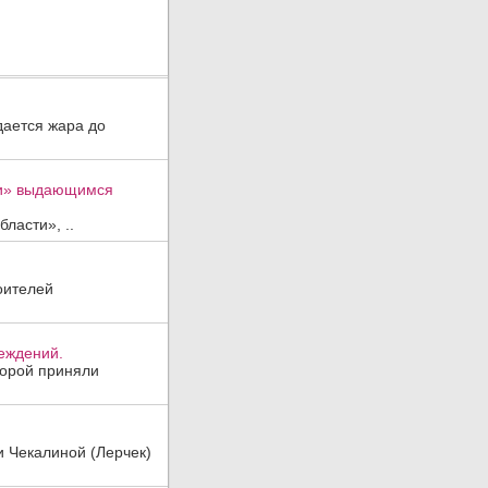
дается жара до
ти» выдающимся
ласти», ..
оителей
реждений.
торой приняли
и Чекалиной (Лерчек)