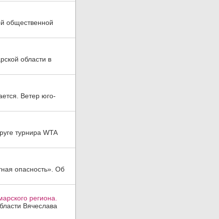
ой общественной
рской области в
ается. Ветер юго-
руге турнира WTA
тная опасность». Об
арского региона.
области Вячеслава