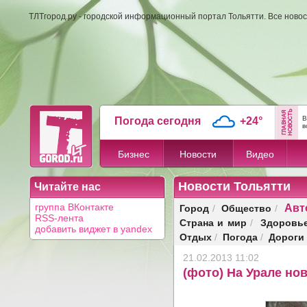
ТЛТгород.ру - городской информационный портал Тольятти. Все новос
В
Погода сегодня
+24°
в
Бизнес
Новости
Видео
Новости Тольятти
Читайте нас
Авт
Город
Общество
группа ВКонтакте
/
/
RSS-лента
Страна и мир
Здоровь
/
добавить виджет в yandex
Отдых
Погода
Дороги
/
/
21.02.2013 11:02
(фото) На Урале но