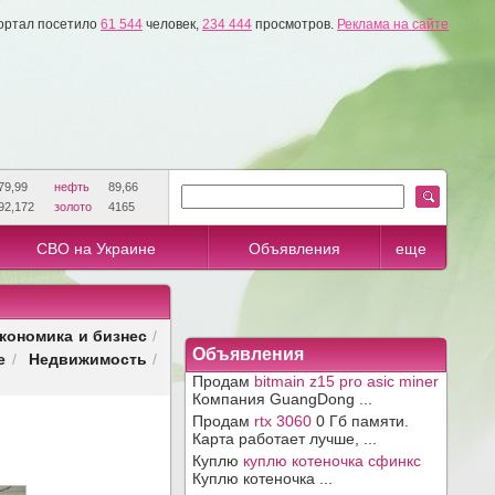
ортал посетило
61 544
человек,
234 444
просмотров.
Реклама на сайте
79,99
нефть
89,66
92,172
золото
4165
СВО на Украине
Объявления
еще
кономика и бизнес
/
Объявления
е
Недвижимость
/
/
Продам
bitmain z15 pro asic miner
Компания GuangDong ...
Продам
rtx 3060
0 Гб памяти.
Карта работает лучше, ...
Куплю
куплю котеночка сфинкс
Куплю котеночка ...