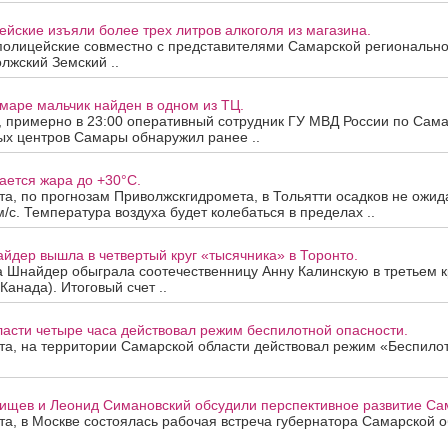
йские изъяли более трех литров алкоголя из магазина.
полицейские совместно с представителями Самарской региональн
лжский Земский ..
маре мальчик найден в одном из ТЦ.
а, примерно в 23:00 оперативный сотрудник ГУ МВД России по Сама
ых центров Самары обнаружил ранее ..
ается жара до +30°C.
ста, по прогнозам Приволжскгидромета, в Тольятти осадков не ожид
м/с. Температура воздуха будет колебаться в пределах ..
йдер вышла в четвертый круг «тысячника» в Торонто.
а Шнайдер обыграла соотечественницу Анну Калинскую в третьем к
Канада). Итоговый счет ..
асти четыре часа действовал режим беспилотной опасности.
ста, на территории Самарской области действовал режим «Беспило
ищев и Леонид Симановский обсудили перспективное развитие Сам
ста, в Москве состоялась рабочая встреча губернатора Самарской 