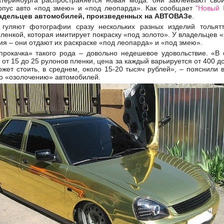
теринбурга распространяется новая мода: они заклеивают св
рпус авто «под змею» и «под леопарда». Как сообщает
"Новый 
адельцев автомобилей, произведенных на АВТОВАЗе
.
 гуляют фотографии сразу нескольких разных изделий тольятти
ленкой, которая имитирует покраску «под золото». У владельцев 
я – они отдают их раскраске «под леопарда» и «под змею».
«прокачка» такого рода – довольно недешевое удовольствие. «В
от 15 до 25 рулонов пленки, цена за каждый варьируется от 400 до
ожет стоить, в среднем, около 15-20 тысяч рублей», – пояснили 
о «озолочению» автомобилей.