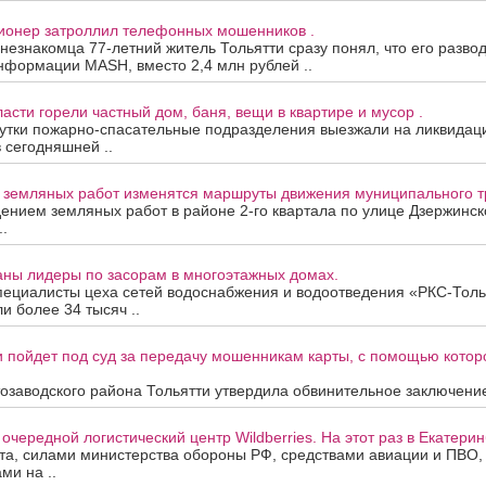
сионер затроллил телефонных мошенников .
 незнакомца 77-летний житель Тольятти сразу понял, что его развод
нформации MASH, вместо 2,4 млн рублей ..
асти горели частный дом, баня, вещи в квартире и мусор .
утки пожарно-спасательные подразделения выезжали на ликвидац
в сегодняшней ..
а земляных работ изменятся маршруты движения муниципального т
дением земляных работ в районе 2-го квартала по улице Дзержинск
.
аны лидеры по засорам в многоэтажных домах.
пециалисты цеха сетей водоснабжения и водоотведения «РКС-Толь
и более 34 тысяч ..
 пойдет под суд за передачу мошенникам карты, с помощью котор
озаводского района Тольятти утвердила обвинительное заключение
очередной логистический центр Wildberries. На этот раз в Екатерин
ста, силами министерства обороны РФ, средствами авиации и ПВО
ми на ..