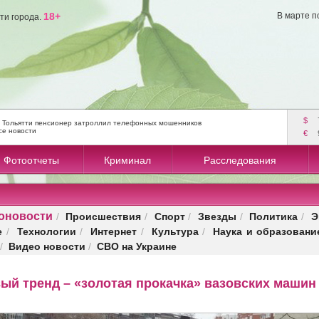
18+
В марте п
ти города.
$
 Тольятти пенсионер затроллил телефонных мошенников
се новости
€
Фотоотчеты
Криминал
Расследования
оновости
Происшествия
Спорт
Звезды
Политика
Э
/
/
/
/
/
е
Технологии
Интернет
Культура
Наука и образовани
/
/
/
/
Видео новости
СВО на Украине
/
/
вый тренд – «золотая прокачка» вазовских машин