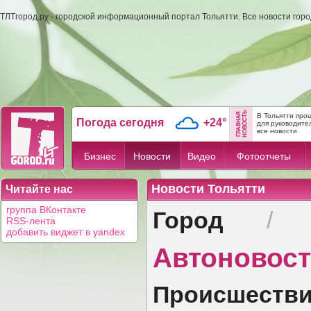
ТЛТгород.ру - городской информационный портал Тольятти. Все новости гор
В Тольятти про
Погода сегодня
+24°
для руководите
все новости
Бизнес
Новости
Видео
Фотоотчеты
Новости Тольятти
Читайте нас
Город
группа ВКонтакте
RSS-лента
добавить виджет в yandex
Автоновос
Происшеств