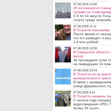
07.08.2026 14:00
20 яхтсменов из Сама
путевки на Спартакиад
С 8 по 14 августа Тол
спорту среди сильнейш
07.08.2026 11:11
В Тольятти пенсионер
После звонка от незна
что его разводят, и р
2,4 млн рублей ..
07.08.2026 10:56
В Самарской области г
мусор .
За прошедшие сутки п
на ликвидацию 14 пожа
07.08.2026 10:43
В Тольятти из-за зем
муниципального транс
В связи с проведением
улице Дзержинского го
07.08.2026 9:41
В Тольятти названы л
С начала года специа
водоотведения «РКС-Т
более 34 тысяч ..