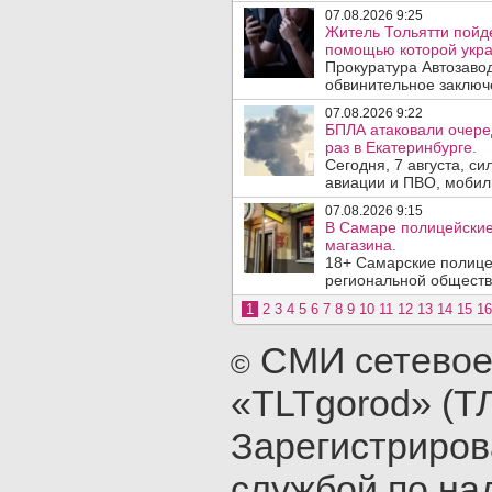
07.08.2026 9:25
Житель Тольятти пойде
помощью которой укра
Прокуратура Автозавод
обвинительное заключе
07.08.2026 9:22
БПЛА атаковали очеред
раз в Екатеринбурге.
Сегодня, 7 августа, с
авиации и ПВО, мобил
07.08.2026 9:15
В Самаре полицейские 
магазина.
18+ Самарские полице
региональной обществ
1
2
3
4
5
6
7
8
9
10
11
12
13
14
15
16
СМИ сетевое
©
«TLTgorod» (Т
Зарегистриро
службой по на