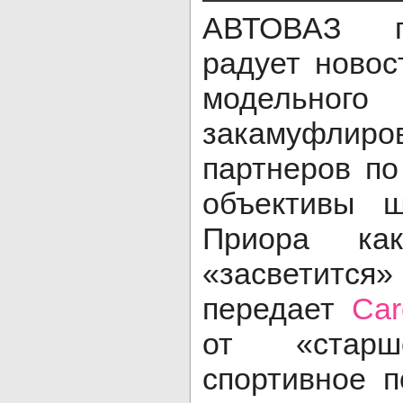
АВТОВАЗ п
радует ново
модельн
закамуфли
партнеров по
объективы ш
Приора ка
«засветитс
передает
Сar
от «стар
спортивное 