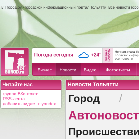
ТЛТгород.ру - городской информационный портал Тольятти. Все новости гор
Ночная атака б
Погода сегодня
+24°
область: инфо
все новости
Бизнес
Новости
Видео
Фотоотчеты
Новости Тольятти
Читайте нас
Город
группа ВКонтакте
RSS-лента
добавить виджет в yandex
Автоновос
Происшеств