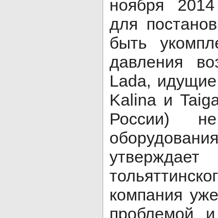
ноября 2014
для постано
быть укомпл
давления во
Lada, идущие 
Kalina и Tai
России) н
оборудован
утверждае
тольяттинск
компания уже
проблемой и