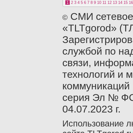
1
2
3
4
5
6
7
8
9
10
11
12
13
14
15
16
СМИ сетевое
©
«TLTgorod» (Т
Зарегистриро
службой по на
связи, инфор
технологий и 
коммуникаций 
серия Эл № ФС
04.07.2023 г.
Использование л