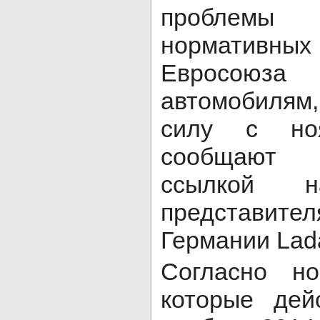
проблемы 
нормативн
Евросою
автомобилям,
силу с но
сообщаю
ссылкой н
представи
Германии Lad
Согласно но
которые де