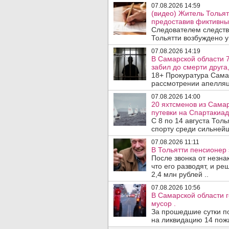
07.08.2026 14:59
(видео) Житель Тольят
предоставив фиктивны
Следователем следств
Тольятти возбуждено у
07.08.2026 14:19
В Самарской области 7
забил до смерти друга,
18+ Прокуратура Сама
рассмотрении апелляц
07.08.2026 14:00
20 яхтсменов из Сама
путевки на Спартакиад
С 8 по 14 августа Тол
спорту среди сильнейш
07.08.2026 11:11
В Тольятти пенсионер
После звонка от незна
что его разводят, и р
2,4 млн рублей ..
07.08.2026 10:56
В Самарской области г
мусор .
За прошедшие сутки п
на ликвидацию 14 пожа