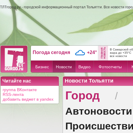
ТЛТгород.ру - городской информационный портал Тольятти. Все новости гор
В Самарской об
Погода сегодня
+24°
жара до +35°C
все новости
Бизнес
Новости
Видео
Фотоотчеты
Новости Тольятти
Читайте нас
Город
группа ВКонтакте
/
RSS-лента
добавить виджет в yandex
Автоновости
Происшеств