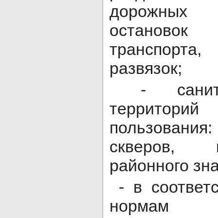
дорожных
остановок 
транспорт
развязок;
- санита
террито
пользовани
скверов, 
районного зна
- в соответ
нормам 