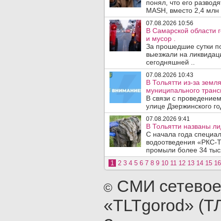
понял, что его развод
MASH, вместо 2,4 млн 
07.08.2026 10:56
В Самарской области г
и мусор .
За прошедшие сутки п
выезжали на ликвидаци
сегодняшней ..
07.08.2026 10:43
В Тольятти из-за зем
муниципального транс
В связи с проведением
улице Дзержинского го
07.08.2026 9:41
В Тольятти названы л
С начала года специа
водоотведения «РКС-Т
промыли более 34 тыся
1
2
3
4
5
6
7
8
9
10
11
12
13
14
15
16
СМИ сетевое
©
«TLTgorod» (Т