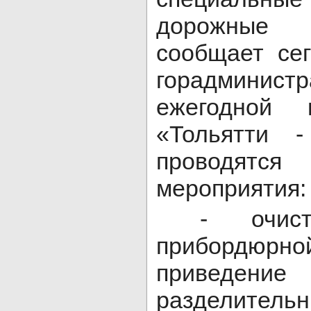
дорожные
сообщает сег
горадминист
ежегодной 
«Тольятти 
проводят
мероприятия:
- очист
прибордю
приведен
разделите